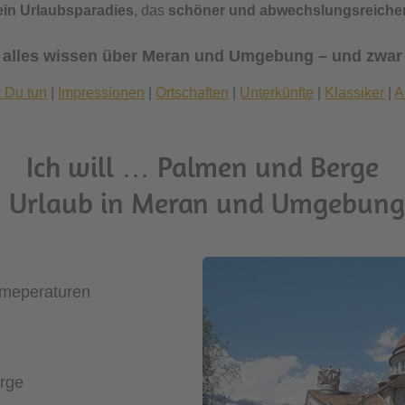
ein Urlaubsparadies
, das
schöner und abwechslungsreiche
t alles wissen über Meran und Umgebung – und zwar
 Du tun
|
Impressionen
|
Ortschaften
|
Unterkünfte
|
Klassiker
|
A
Ich will … Palmen und Berge
n Urlaub in Meran und Umgebung 
emeperaturen
rge