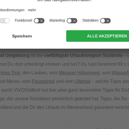
ung – das musst Du im Urlaub u
nd Umgebung
ist die
vielfältigste Urlaubsregion Südtirols
– 
usst Du dort unbedingt erleben und tun? Du hast bestimmt 99 x
loss Tirol
, den Lauben, vom
Meraner Höhenweg
, vom
Wasserfa
von Meran, vom
Passeiertal
und vom
Ultental
– solche Tipps sin
 auch! VIVOSüdtirol hat hier aber ganz besondere Tipps für Dic
nge, die unsere Redaktion persönlich getestet hat, Tipps, die Du
olltest und die Dir den Urlaub im Meranerland garantiert versc