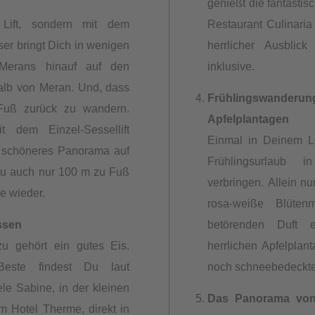
genießt die fantasti
 Lift, sondern mit dem
Restaurant Culinaria
ser bringt Dich in wenigen
herrlicher Ausblic
Merans hinauf auf den
inklusive.
alb von Meran. Und, dass
Frühlingswand
u Fuß zurück zu wandern.
Apfelplantagen
t dem Einzel-Sessellift
Einmal in Deinem L
n schöneres Panorama auf
Frühlingsurlaub
Du auch nur 100 m zu Fuß
verbringen. Allein n
e wieder.
rosa-weiße Blüten
ssen
betörenden Duft 
u gehört ein gutes Eis.
herrlichen Apfelplan
este findest Du laut
noch schneebedeckte
ele Sabine, in der kleinen
Das Panorama von
m Hotel Therme, direkt in