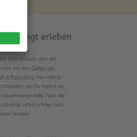
nbedingt erleben
und deshalb auch eine der
 schon von den
Gärten von
ll in Partschins
, von Hafling –
d Klassiker und Du findest sie
h zusammengestellt, Tipps die
 unbedingt selbst erleben oder
hönern werden.