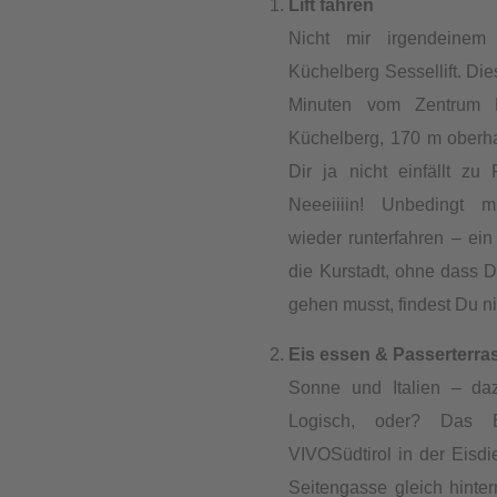
Lift fahren
Nicht mir irgendeinem
Küchelberg Sessellift. Die
Minuten vom Zentrum 
Küchelberg, 170 m oberh
Dir ja nicht einfällt z
Neeeiiiin! Unbedingt mi
wieder runterfahren – ei
die Kurstadt, ohne dass 
gehen musst, findest Du ni
Eis essen & Passerterra
Sonne und Italien – daz
Logisch, oder? Das B
VIVOSüdtirol in der Eisdi
Seitengasse gleich hinter