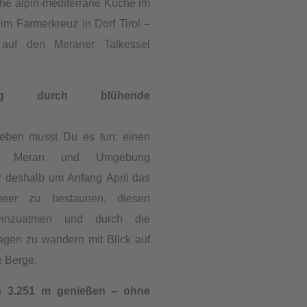
sche alpin-mediterrane Küche im
 im Farmerkreuz in Dorf Tirol –
k auf den Meraner Talkessel
erung durch blühende
eben musst Du es tun: einen
 in Meran und Umgebung
ur deshalb um Anfang April das
meer zu bestaunen, diesen
einzuatmen und durch die
tagen zu wandern mit Blick auf
 Berge.
 3.251 m genießen – ohne