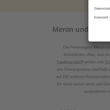
Meran und Umgeb
Die Ferienregion
Meran u
beliebtesten. Aber, was m
Trauttmansdorff
gehört, von
Sch
das Sonnenplateau oberhalb 
auf 100 anderen Reiseportalen
Dir sonst keiner verrät und Di
ausprobieren s