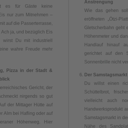
Anstrengung
bt es für Gäste keine
Wie das gehen sol
 Eis nur zum Mitnehmen –
eröffneten „Ötzi-Pla
it auf die Passerterrasse,
Gletscherbahn geht e
. Ach ja, und bezüglich Eis
Höhenmeter und dann
wirst Du mit industriell
Handlauf hinauf au
keine wahre Freude mehr
gerichtet auf den Si
Sonnenbrille nicht v
, Pizza in der Stadt &
Der Samstagsmarkt 
blick
Du willst einen ric
terreichisches Gericht, der
Schüttelbrot, fri
schmeckt nirgends so gut
vielleicht auch 
uf der Mittager Hütte auf
Handwerksprodukt a
r Alm bei Hafling oder auf
Samstagsmarkt in der
eraner Höhenweg. Hier
Nähe des Sandplat