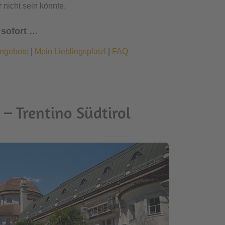
r
nicht sein könnte.
 sofort …
ngebote
|
Mein Lieblingsplatzl
|
FAQ
– Trentino Südtirol