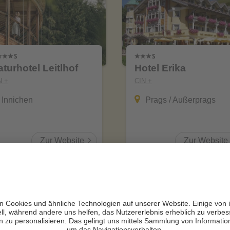
turhotel Leitlhof
Hotel Erika
N +
CIN +
Innichen
Prags / Außerprags
Zur Website
Zur Website