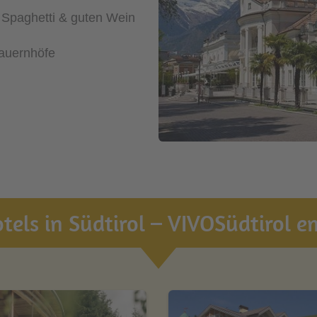
 Spaghetti & guten Wein
Bauernhöfe
tels in Südtirol – VIVOSüdtirol 