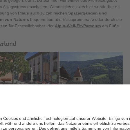
urns gelegen, darfst Du Sommer wie Winter das Freizeitangebot
 Alltagsstress abschalten. Wenngleich es sich hier wunderbar mit
gebung von
Plaus
auch zu zahlreichen
Spaziergängen und
um von Naturns
bequem über die Etschpromenade oder durch die
ssen
für Fitnessliebhaber: der
Alpin-Well-Fit-Parcours
am Fuße
erland
iniges geboten: Besichtige unbedingt den vom Maler Luis Stefan
ntanz
“
auf der Friedhofsmauer der Pfarrkirche oder besuche die
Karl den Großen
zurückgeht. Ein beliebtes Ausflugsziel ist auch
wohnt ist, aber nicht besichtigt werden kann. Direkt vorbei führt
eine Gedanken in alte Zeiten eintauchen lassen kannst.