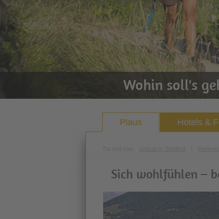
Wohin soll's g
Plaus
Hotels & 
Du bist hier:
Urlaub in Südtirol
\
Ferienr
Sich wohlfühlen – 