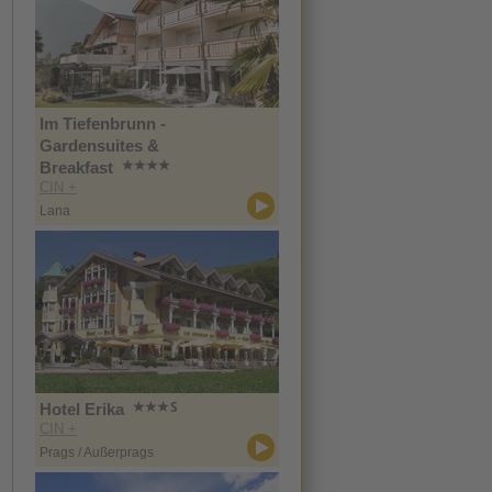
Im Tiefenbrunn -
Gardensuites &
Breakfast
CIN +
Lana
Hotel Erika
CIN +
Prags / Außerprags