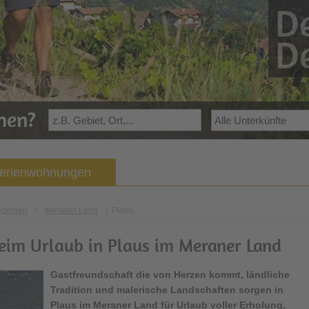
De
De
ehen?
Ferienwohnungen
egionen
\
Meraner Land
\
Plaus
beim Urlaub in Plaus im Meraner Land
Gastfreundschaft die von Herzen kommt, ländliche
Tradition und malerische Landschaften sorgen in
Plaus
im Meraner Land für Urlaub voller Erholung,