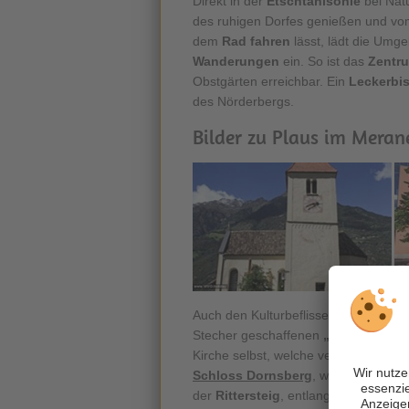
Direkt in der
Etschtahlsohle
bei Nat
des ruhigen Dorfes genießen und vom
dem
Rad fahren
lässt, lädt die Um
Wanderungen
ein. So ist das
Zentr
Obstgärten erreichbar. Ein
Leckerbi
des Nörderbergs.
Bilder zu Plaus im Meran
Auch den Kulturbeflissenen wird so e
Stecher geschaffenen
„
Plauser Tote
Kirche selbst, welche vermutlich auf
Schloss Dornsberg
, welches zwar be
der
Rittersteig
, entlang dessen Du D