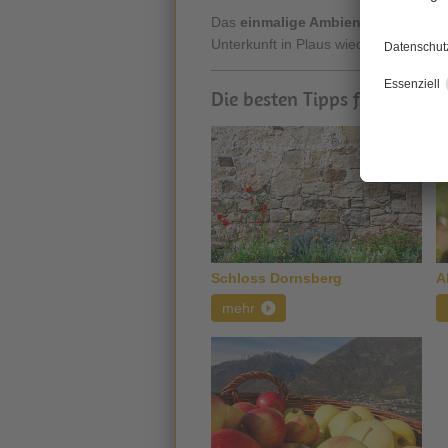
Das
einmalige Ambiente
des Urlaubs
Unterkunft in Plaus wiederfinden.
Die besten Tipps für den Url
Schloss Dornsberg
A
mehr