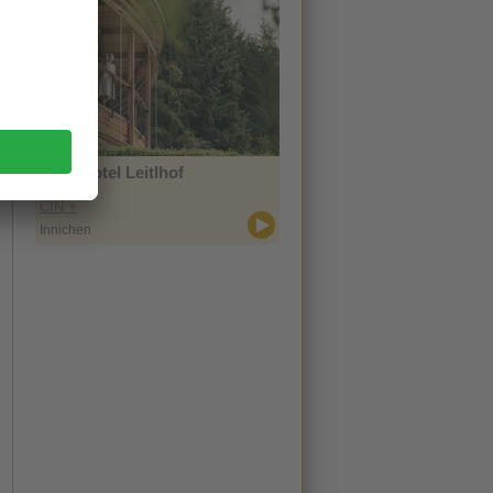
Naturhotel Leitlhof
CIN +
Innichen