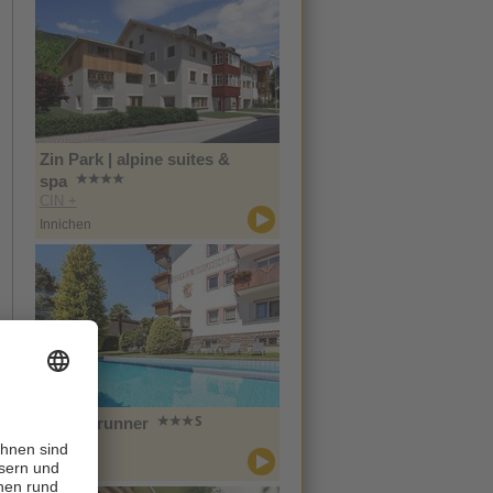
Zin Park | alpine suites &
spa
CIN +
Innichen
Hotel Brunner
CIN +
Meran