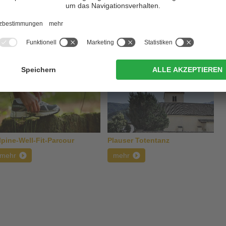
dorfes Plaus wirst Du ebenso in der von Dir ausgewählten
aub in Plaus:
lpine-Well-Fit-Parcour
Plauser Totentanz
mehr
mehr