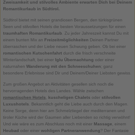
Zweisamkeit und stilvolles Ambiente erwarten Dich bei Deinem
Romantikurlaub in Südtirol.
Südtirol bietet mit seinen grandiosen Bergen, den türkisgrünen
Seen und stilvollen Hotels die besten Voraussetzungen für einen
traumhaften
Romantikurlaub
. Zu jeder Jahreszeit kannst Du mit
einem bunten Mix an
Freizeitmöglichkeiten
Deinen Partner
überraschen und der Liebe neuen Schwung geben. Ob bei einer
romantischen Kutschenfahrt
durch die frisch verschneite
Winterlandschaft, bei einer
Iglu Übernachtung
oder einer
naturnahen
Wanderung mit den Schneeschuhen
; ganz
besondere Erlebnisse sind Dir und Deinem/Deiner Liebsten gewiss.
Zum großen Angebot an Aktivitäten gesellen sich noch die
hervorragenden Hotels des Landes. Wähle zwischen
romantischen Hotels
,
kuscheligen Chalets
oder
stilvollen
Luxushotels
. Bekanntlich geht die Liebe auch durch den Magen.
Keine Sorge, denn hier am Schmelztiegel der mediterranen und
tiroler Küche wird der Gaumen aller Liebenden so richtig verwöhnt!
Und wie wäre es zum Abschluss noch mit einer
Massage
, einem
Heubad
oder einer
wohligen Partneranwendung
? Der Fantasie