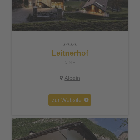
Leitnerhof
CIN +
Aldein
zur Website