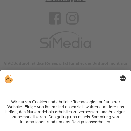
VIVOSüdtirol ist das Reiseportal für alle, die Südtirol nicht nur
besuchen, sondern wirklich erleben wollen – inklusive Tipps,
tollen Unterkünften und Angeboten.
Trotz genauer Arbeit und ständigem Aktualisieren der Inhalte,
können Fehler auftreten. Wir übernehmen keine Gewähr für
die Richtigkeit und Vollständigkeit aller Informationen.
Informieren Sie sich sicherheitshalber nochmals beim