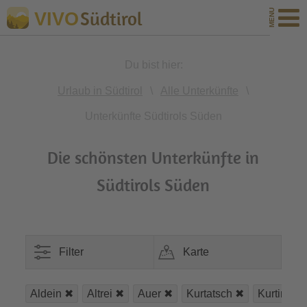
Südtirol
VIVO
Du bist hier:
Urlaub in Südtirol
\
Alle Unterkünfte
\
Unterkünfte Südtirols Süden
Die schönsten Unterkünfte in
Südtirols Süden
Filter
Karte
Aldein
Altrei
Auer
Kurtatsch
Kurtinig