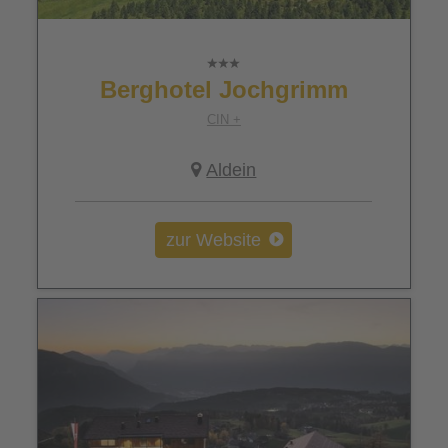
Berghotel Jochgrimm
CIN +
Aldein
zur Website