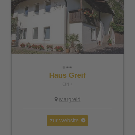
Haus Greif
CIN +
Margreid
zur Website