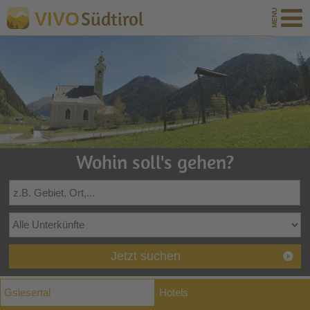
Südtirol
VIVO
Wohin soll's gehen?
Jetzt suchen
Gsiesertal
Hotels