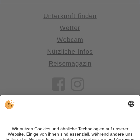
Unterkunft finden
Wetter
Webcam
Nützliche Infos
Reisemagazin
VIVOSüdtirol ist das Reiseportal für alle, die Südtirol nicht nur
besuchen, sondern wirklich erleben wollen – inklusive Tipps,