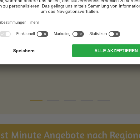
ardensuites &
CIN +
reakfast
Meran
N +
Lana
Zur Website
Zur Website
ast Minute Angebote nach Region