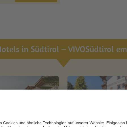
otels in Südtirol – VIVOSüdtirol emp
m Tiefenbrunn -
Hotel Brunner