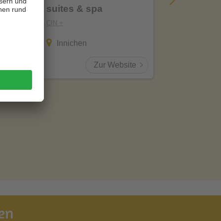
suites & spa
CIN +
CIN +
Innich
Innichen
Zur Website
en