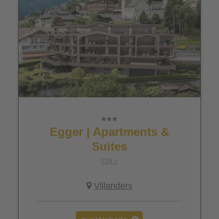
Egger | Apartments &
Suites
CIN +
Villanders