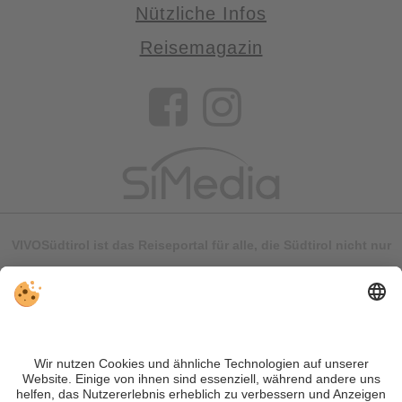
Nützliche Infos
Reisemagazin
VIVOSüdtirol ist das Reiseportal für alle, die Südtirol nicht nur
besuchen, sondern wirklich erleben wollen – inklusive Tipps,
tollen Unterkünften und Angeboten.
Trotz genauer Arbeit und ständigem Aktualisieren der Inhalte,
können Fehler auftreten. Wir übernehmen keine Gewähr für
die Richtigkeit und Vollständigkeit aller Informationen.