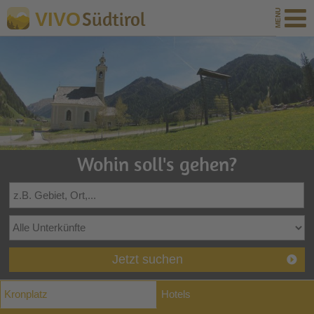
Südtirol
VIVO
Wohin soll's gehen?
Jetzt suchen
Kronplatz
Hotels