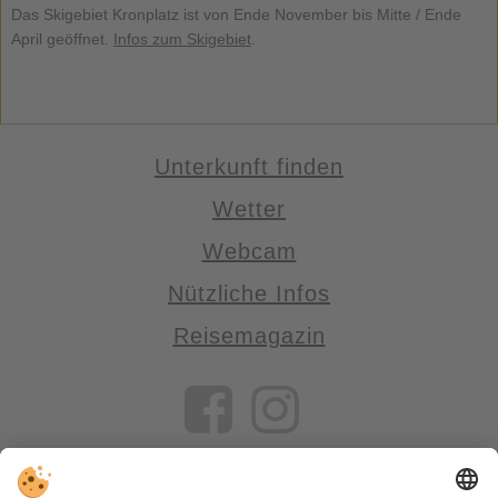
Das Skigebiet Kronplatz ist von Ende November bis Mitte / Ende
April geöffnet.
Infos zum Skigebiet
.
Unterkunft finden
Wetter
Webcam
Nützliche Infos
Reisemagazin