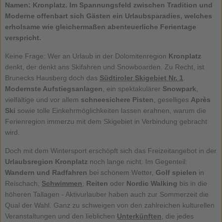
Namen:
Kronplatz
. Im Spannungsfeld zwischen Tradition und
Moderne offenbart sich Gästen ein Urlaubsparadies, welches
erholsame wie gleichermaßen abenteuerliche Ferientage
verspricht.
Keine Frage: Wer an Urlaub in der Dolomitenregion
Kronplatz
denkt, der denkt ans Skifahren und Snowboarden. Zu Recht, ist
Brunecks Hausberg doch das
Südtiroler Skigebiet Nr. 1
.
Modernste Aufstiegsanlagen
, ein spektakulärer
Snowpark
,
vielfältige und vor allem
schneesichere Pisten
, geselliges
Après
Ski
sowie tolle Einkehrmöglichkeiten lassen erahnen, warum die
Ferienregion immerzu mit dem Skigebiet in Verbindung gebracht
wird.
Doch mit dem Wintersport erschöpft sich das Freizeitangebot in der
Urlaubsregion Kronplatz
noch lange nicht. Im Gegenteil:
Wandern und Radfahren
bei schönem Wetter,
Golf spielen
in
Reischach,
Schwimmen
,
Reiten
oder
Nordic Walking
bis in die
höheren Tallagen - Aktivurlauber haben auch zur Sommerzeit die
Qual der Wahl. Ganz zu schweigen von den zahlreichen kulturellen
Veranstaltungen und den lieblichen
Unterkünften
, die jedes