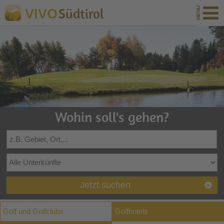
Südtirol
VIVO
Wohin soll's gehen?
Jetzt suchen
Golf und Golfclubs
Golfhotels