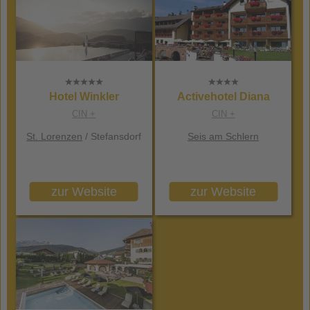
Hotel Winkler
Activehotel Diana
CIN +
CIN +
St. Lorenzen
/ Stefansdorf
Seis am Schlern
zur Website
zur Website