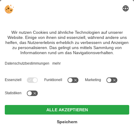
VIVOSüdtirol ist das Reiseportal für alle, die Südtirol nicht nur
besuchen, sondern wirklich erleben wollen – inklusive Tipps,
tollen Unterkünften und Angeboten.
Trotz genauer Arbeit und ständigem Aktualisieren der Inhalte,
können Fehler auftreten. Wir übernehmen keine Gewähr für
die Richtigkeit und Vollständigkeit aller Informationen.
Informieren Sie sich sicherheitshalber nochmals beim
Veranstalter vor Ort über die aktuellen Bedingungen.
Sitemap
|
Impressum
&
Datenschutz
|
Individuelle Cookie-
Einstellungen
| MwSt.-Nr. IT02365710215
Zin Park | alpine suites & spa
CIN +