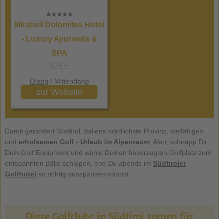
Mirabell Dolomites Hotel
- Luxury Ayurveda &
SPA
CIN +
Olang
/ Mitterolang
zur Website
Damit garantiert Südtirol, Italiens nördlichste Provinz, vielfältigen
und
erholsamen
Golf - Urlaub
im Alpenraum
. Also, schnapp Dir
Dein Golf Equipment und wähle Deinen bevorzugten Golfplatz zum
entspannten Bälle schlagen, ehe Du abends im
Südtiroler
Golfhotel
so richtig ausspannen kannst.
Diese Golfclubs in Südtirol sorgen für