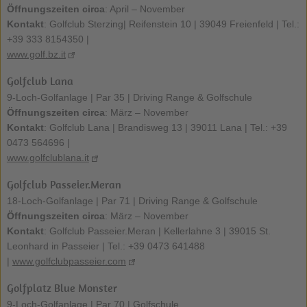
Öffnungszeiten circa
: April – November
Kontakt
: Golfclub Sterzing| Reifenstein 10 | 39049 Freienfeld | Tel.:
+39 333 8154350 |
www.golf.bz.it
Golfclub Lana
9-Loch-Golfanlage | Par 35 | Driving Range & Golfschule
Öffnungszeiten circa
: März – November
Kontakt
: Golfclub Lana | Brandisweg 13 | 39011 Lana | Tel.: +39
0473 564696 |
www.golfclublana.it
Golfclub Passeier.Meran
18-Loch-Golfanlage | Par 71 | Driving Range & Golfschule
Öffnungszeiten circa
: März – November
Kontakt
: Golfclub Passeier.Meran | Kellerlahne 3 | 39015 St.
Leonhard in Passeier | Tel.: +39 0473 641488
|
www.golfclubpasseier.com
Golfplatz Blue Monster
9-Loch-Golfanlage | Par 70 | Golfschule