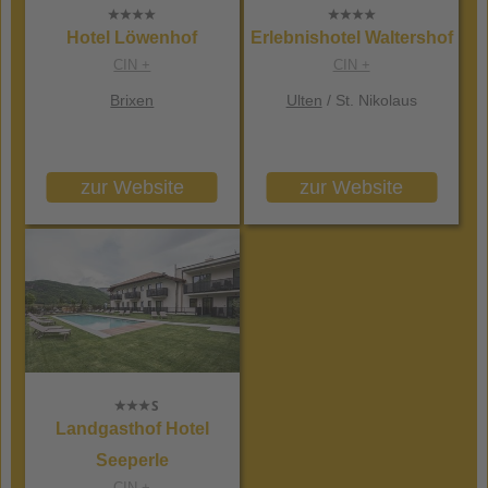
Hotel Löwenhof
Erlebnishotel Waltershof
CIN +
CIN +
Brixen
Ulten
/ St. Nikolaus
zur Website
zur Website
Landgasthof Hotel
Seeperle
CIN +