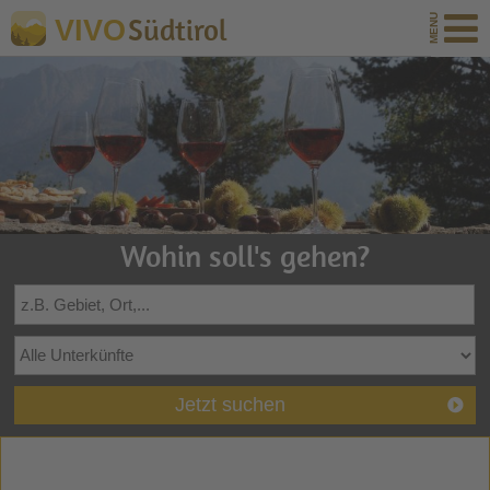
Südtirol
VIVO
Wohin soll's gehen?
Jetzt suchen