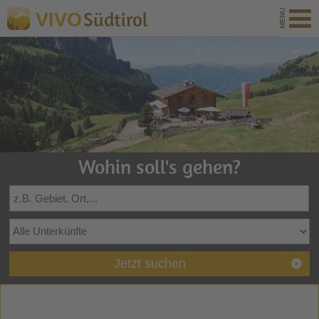
Südtirol
VIVO
Wohin soll's gehen?
Jetzt suchen