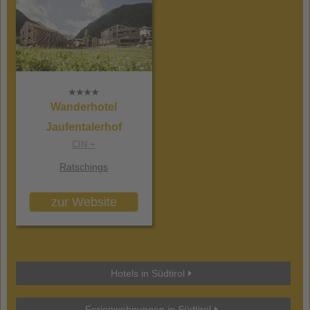
Wanderhotel
Jaufentalerhof
CIN +
Ratschings
zur Website
Hotels in Südtirol
Ferienwohnungen in Südtirol