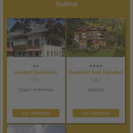
Südtirol
Gasthof Dolomiten
Parkhotel Sole Paradiso
CIN +
CIN +
Prags
/ Innerprags
Innichen
zur Website
zur Website