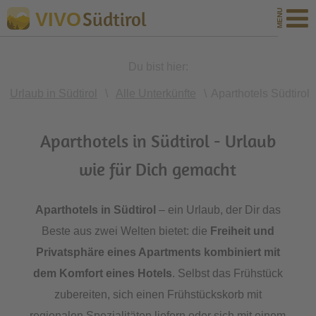
Südtirol
VIVO
Du bist hier:
Urlaub in Südtirol
\
Alle Unterkünfte
\
Aparthotels Südtirol
Aparthotels in Südtirol - Urlaub
wie für Dich gemacht
Aparthotels in Südtirol
– ein Urlaub, der Dir das
Beste aus zwei Welten bietet: die
Freiheit und
Privatsphäre eines Apartments kombiniert mit
dem Komfort eines Hotels
. Selbst das Frühstück
zubereiten, sich einen Frühstückskorb mit
regionalen Spezialitäten liefern oder sich mit einem