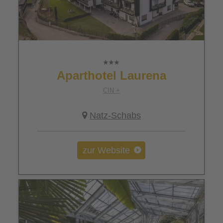
Aparthotel Laurena
CIN +
Natz-Schabs
zur Website