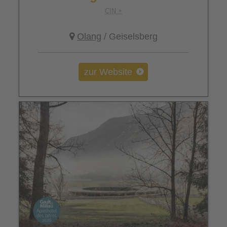
CIN +
Olang
/ Geiselsberg
zur Website