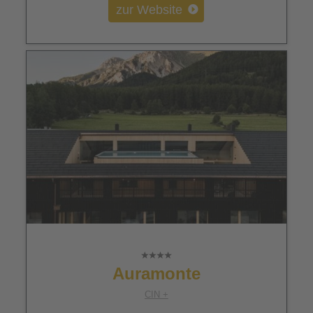
zur Website
Auramonte
CIN +