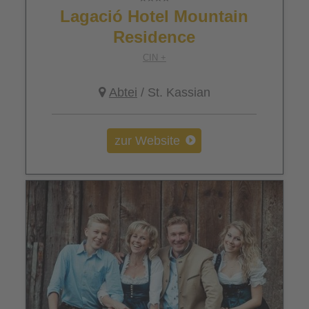
Lagació Hotel Mountain
Residence
CIN +
Abtei
/ St. Kassian
zur Website