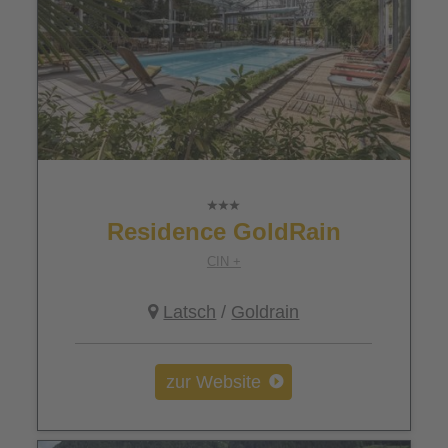
Residence GoldRain
CIN +
Latsch
/
Goldrain
zur Website