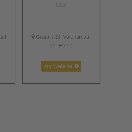
CIN +
auf
Graun
/
St. Valentin auf
der Haide
zur Website