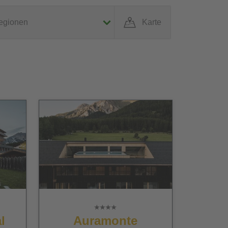
egionen
Karte
l
Auramonte