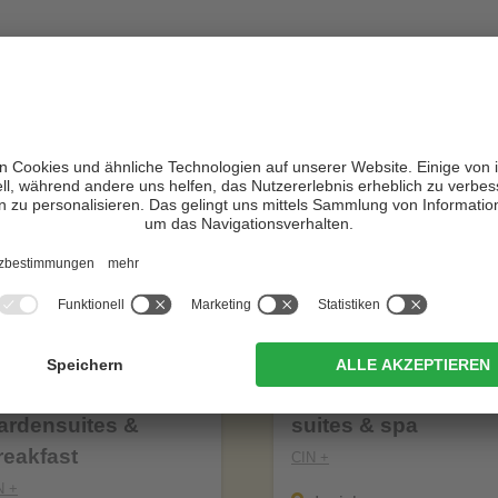
otels in Südtirol – VIVOSüdtirol emp
m Tiefenbrunn -
Zin Park | alpine
ardensuites &
suites & spa
reakfast
CIN +
N +