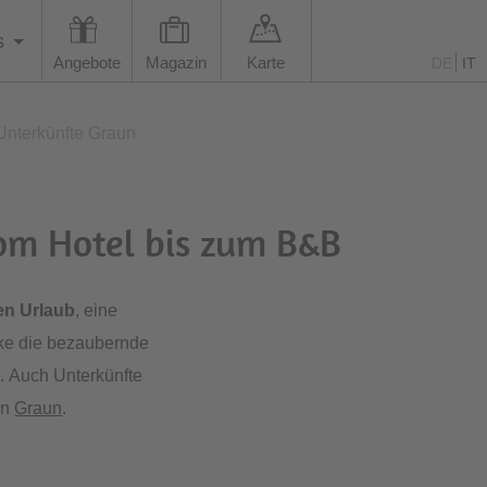
s
Angebote
Magazin
Karte
DE
IT
Unterkünfte Graun
vom Hotel bis zum B&B
en Urlaub
, eine
ke die bezaubernde
e
. Auch Unterkünfte
in
Graun
.