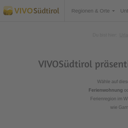
Südtirol
VIVO
Regionen & Orte
Unt
Du bist hier:
Urla
VIVOSüdtirol präsent
Wähle auf dies
Ferienwohnung
od
Ferienregion im W
wie Garn