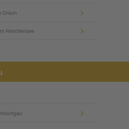
n Graun
am Reschensee
u
 Vinschgau