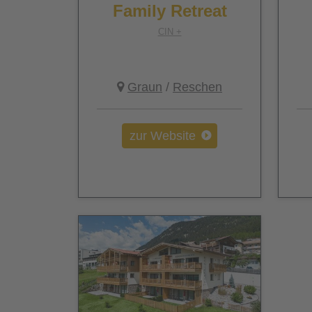
Family Retreat
CIN +
Graun
/
Reschen
zur Website