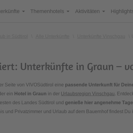
erkünfte
Themenhotels
Aktivitäten
Highlight
ub in Südtirol
\
Alle Unterkünfte
\
Unterkünfte Vinschgau
\
iert: Unterkünfte in Graun – 
er Seite von VIVOSüdtirol eine
passende
Unterkunft
für Dein
er ein
Hotel in Graun
in der
Urlaubsregion Vinschgau
. Entdec
esten des Landes Südtirol und
genieße hier angenehme Tag
is und Privatzimmer und Urlaub auf dem Bauernhof findest Du 