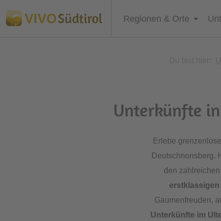
Südtirol
VIVO
Regionen & Orte
Unt
Du bist hier:
U
Unterkünfte in
Erlebe grenzenlose
Deutschnonsberg. He
den zahlreichen
erstklassigen
Gaumenfreuden, a
Unterkünfte im Ul