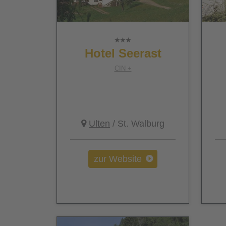
Hotel Seerast
CIN +
Ulten
/ St. Walburg
zur Website