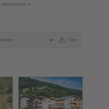
en Wanderurlaub im
egionen
Karte