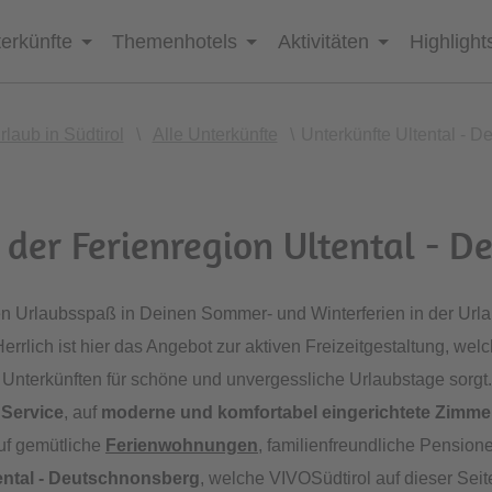
erkünfte
Themenhotels
Aktivitäten
Highlight
rlaub in Südtirol
\
Alle Unterkünfte
\
Unterkünfte Ultental - 
 der Ferienregion Ultental - 
n Urlaubsspaß in Deinen Sommer- und Winterferien in der Urlau
rrlich ist hier das Angebot zur aktiven Freizeitgestaltung, we
 Unterkünften für schöne und unvergessliche Urlaubstage sorgt
 Service
, auf
moderne und komfortabel eingerichtete Zimme
uf gemütliche
Ferienwohnungen
, familienfreundliche Pension
tental - Deutschnonsberg
, welche VIVOSüdtirol auf dieser Seit