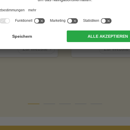
otel Erika
Zin Park | alpine
suites & spa
N +
CIN +
Prags / Außerprags
Innichen
Zur Website
Zur Website