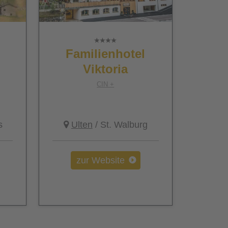
Familienhotel
Viktoria
CIN +
s
Ulten
/ St. Walburg
zur Website