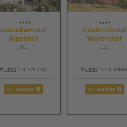
Genießerhotel
Erlebnishotel
Alpenhof
Waltershof
CIN +
CIN +
Ulten
/ St. Walburg
Ulten
/ St. Nikolau
zur Website
zur Website