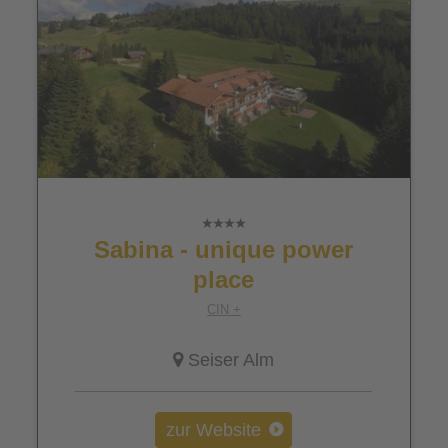
Sabina - unique power
place
CIN +
Seiser Alm
zur Website