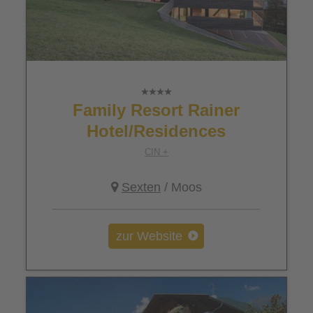
Family Resort Rainer
Hotel/Residences
CIN +
Sexten
/ Moos
zur Website