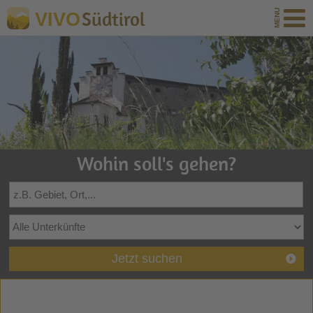
Südtirol
VIVO
Wohin soll's gehen?
Jetzt suchen