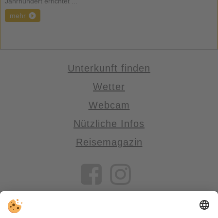
Jahrhundert errichtet ...
mehr
Unterkunft finden
Wetter
Webcam
Nützliche Infos
Reisemagazin