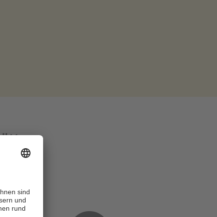
hütten
n