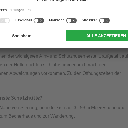
ten in Südtirol?
imilaunhütte, das Schlernhaus, die Dreizinnenhütte und das
zseiten der Hütten?
en der wichtigsten Alm- und Schutzhütten erstellt, aufgeteilt au
ten der Hütten richten sich aber immer auch nach den
können Abweichungen vorkommen.
Zu den Öffnungszeiten der
enste Schutzhütte?
Nähe von Sterzing, befindet sich auf 3.198 m Meereshöhe und i
 zum Becherhaus und zur Wanderung
.