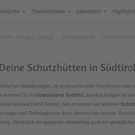
erkünfte
Themenhotels
Aktivitäten
Highlight
t hier:
Urlaub in Südtirol
\
Alle Unterkünfte
\
Schutzhütten Sü
Deine Schutzhütten in Südtiro
 einfachen Wanderungen, zu anspruchsvollen Hochtouren oder z
nn kommst Du im
Urlaubsland Südtirol
, das durchzogen ist vo
ntiert voll auf Deine Kosten. Gut zu wissen auf welchen
Schut
rungen und Trekkingtouren dann übernachten kannst. Reservi
genug, damit sich am geplanten Wandertag auch ein gemütlicher S