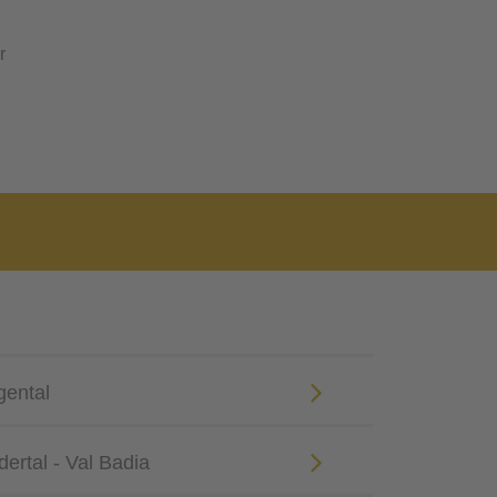
r
gental
ertal - Val Badia