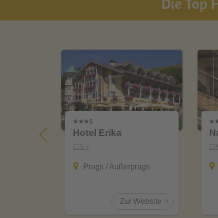
Die Top H
ne
Hotel Erika
Na
CIN +
CI
Prags / Außerprags
Website
Zur Website