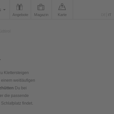
s
Angebote
Magazin
Karte
DE
IT
dtirol
l
u Klettersteigen
n einem weitläufigen
zhütten
Du bei
er die passende
chlafplatz findet.