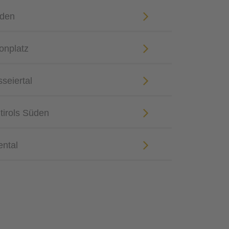
öden
onplatz
seiertal
tirols Süden
ental