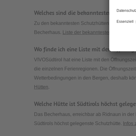
Welches sind die bekanntesten Schutzhüt
Zu den bekanntesten Schutzhütten zählen die S
Becherhaus.
Liste der bekanntesten Hütten
.
Wo finde ich eine Liste mit den Öffnung
VIVOSüdtirol hat eine Liste mit den Öffnungszeit
die einzelnen Ferienregionen. Die Öffnungszei
Wetterbedingungen in den Bergen, deshalb 
Hütten
.
Welche Hütte ist Südtirols höchst geleg
Das Becherhaus, erreichbar ab Ridnaun in der 
Südtirols höchst gelegenste Schutzhütte.
Infos