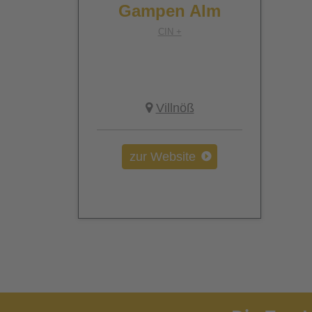
Gampen Alm
CIN +
Villnöß
zur Website