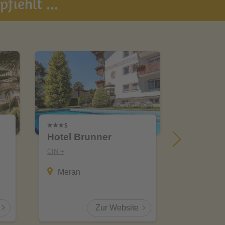
fiehlt ...
Hotel Brunner
Zin Park
suites 
CIN +
CIN +
Meran
Innich
Zur Website