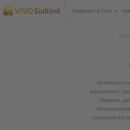
Südtirol
VIVO
Regionen & Orte
Unt
Du bis
Du liebst es zu
aufzubrechen? Da
Wegenetz, gara
Mehrtageswande
Schutzhütte früh 