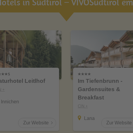
otels in Südtirol – VIVOSüdtirol emp
turhotel Leitlhof
Im Tiefenbrunn -
Gardensuites &
N +
Breakfast
Innichen
CIN +
Lana
Zur Website
Zur Website