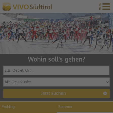
Südtirol
VIVO
Wohin soll's gehen?
Jetzt suchen
Frühling
Sommer