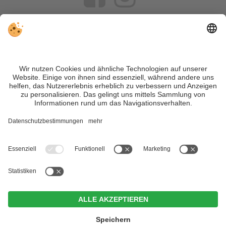
VIVOSüdtirol ist das Reiseportal für alle, die Südtirol nicht nur
besuchen, sondern wirklich erleben wollen – inklusive Tipps,
tollen Unterkünften und Angeboten.
Trotz genauer Arbeit und ständigem Aktualisieren der Inhalte,
können Fehler auftreten. Wir übernehmen keine Gewähr für
die Richtigkeit und Vollständigkeit aller Informationen.
Informieren Sie sich sicherheitshalber nochmals beim
Veranstalter vor Ort über die aktuellen Bedingungen.
Sitemap
|
Impressum
&
Datenschutz
|
Individuelle Cookie-
Einstellungen
| MwSt.-Nr. IT02365710215
Hotel Brunner
CIN +