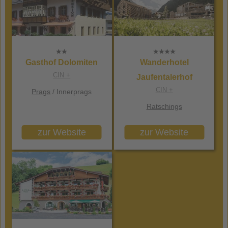
Gasthof Dolomiten
Wanderhotel
CIN +
Jaufentalerhof
CIN +
Prags
/ Innerprags
Ratschings
zur Website
zur Website