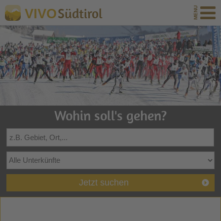
Südtirol
VIVO
Wohin soll's gehen?
Jetzt suchen