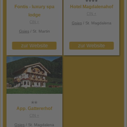
Fontis - luxury spa
Hotel Magdalenahof
CIN +
lodge
CIN +
Gsies
/ St. Magdalena
Gsies
/ St. Martin
zur Website
zur Website
App. Gattererhof
CIN +
Gsies
/ St. Magdalena