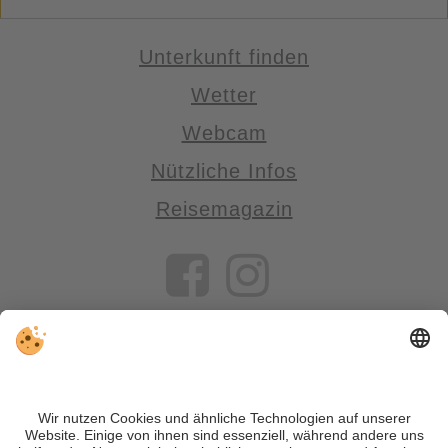
Unterkunft finden
Wetter
Webcam
Nützliche Infos
Reisemagazin
VIVOSüdtirol ist das Reiseportal für alle, die Südtirol nicht nur
besuchen, sondern wirklich erleben wollen – inklusive Tipps,