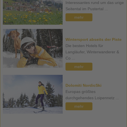
Interessantes rund um das urige
Seitental im Pustertal ...
mehr
Wintersport abseits der Piste
Die besten Hotels für
Langläufer, Winterwanderer &
Co ...
mehr
Dolomiti NordicSki
Europas größtes
durchgehendes Loipennetz ...
mehr