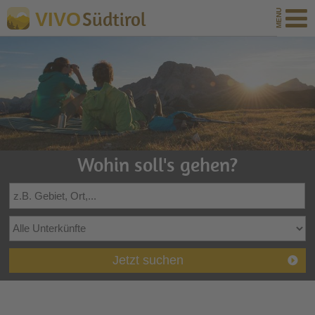
Südtirol
VIVO
Wohin soll's gehen?
Jetzt suchen