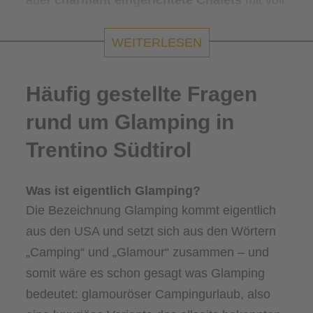
aber
charmant eingerichtete Chalets
mit voll
ausgestatteter Küche, luxuriöse Baumhäuser
mit komfortablen Betten und eigenem
WEITERLESEN
Badezimmer, Lodgezelte die schon fast an ein
Ferienhaus erinnern. Allerlei
Häufig gestellte Fragen
Annehmlichkeiten, die Du sonst nur in den
rund um Glamping in
besten Hotels findest.
Trentino Südtirol
Was ist eigentlich Glamping?
Die Bezeichnung Glamping kommt eigentlich
aus den USA und setzt sich aus den Wörtern
„Camping“ und „Glamour“ zusammen – und
somit wäre es schon gesagt was Glamping
bedeutet: glamouröser Campingurlaub, also