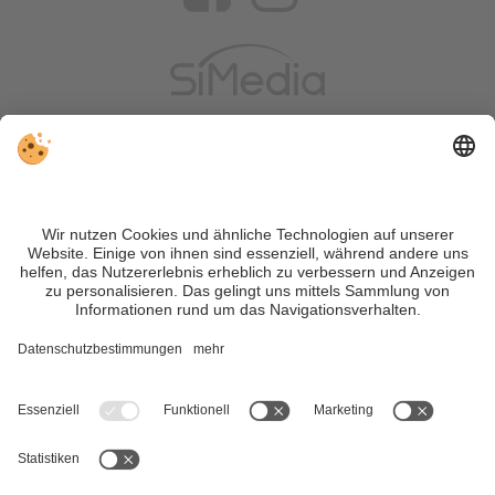
VIVOSüdtirol ist das Reiseportal für alle, die Südtirol nicht nur
besuchen, sondern wirklich erleben wollen – inklusive Tipps,
tollen Unterkünften und Angeboten.
Trotz genauer Arbeit und ständigem Aktualisieren der Inhalte,
können Fehler auftreten. Wir übernehmen keine Gewähr für
die Richtigkeit und Vollständigkeit aller Informationen.
Informieren Sie sich sicherheitshalber nochmals beim
Veranstalter vor Ort über die aktuellen Bedingungen.
Sitemap
|
Impressum
&
Datenschutz
|
Individuelle Cookie-