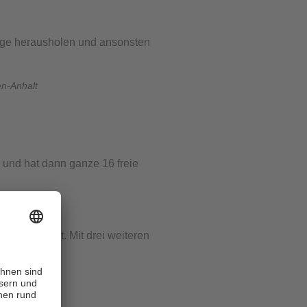
 Tage herausholen und ansonsten
en-Anhalt
 und hat dann ganze 16 freie
hinzunimmst. Mit drei weiteren
tück.