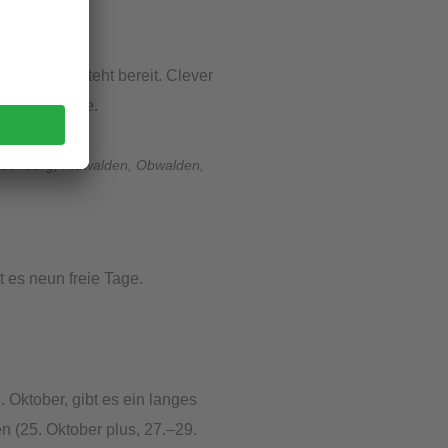
ie Tage.
ochenende steht bereit. Clever
un freie Tage.
, Saarland
Neuenburg, Nidwalden, Obwalden,
t es neun freie Tage.
 Oktober, gibt es ein langes
en (25. Oktober plus, 27.–29.