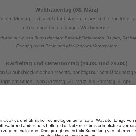
Weltfrauentag (08. März)
f einen Montag – mit vier Urlaubstagen lassen sich neun freie
ist es immerhin ein langes Wochenende.
schland nur in den Bundesländern Baden-Württemberg, Bayern, Sachs
Feiertag nur in Berlin und Mecklenburg-Vorpommern
Karfreitag und Ostermontag (26.03. und 29.03.)
gen Urlaubsblock machen möchte, benötigt nur acht Urlaubstage
Tage am Stück – von Samstag, 20. März, bis Samstag, 4. April.
Christi Himmelfahrt (06.05.)
erstag bis Sonntag, wenn Du nur den Freitag als Urlaubstag 
bstagen aber (3. – 5. Mai) hast Du gleich neun freie Tage am S
Pfingstmontag (17.05.)