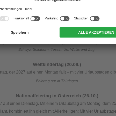
 weiteren Urlaubstagen (18. – 21.05.) sind es auch hier neun fre
Fronleichnam (27.05.)
 Donnerstag, also braucht es nur den Freitag und ein langes W
bstagen kombiniert (24. – 26. und 28. Mai) sind es dann schon ne
and nur in Baden-Württemberg, Bayern, Hessen, NRW, Rheinland-Pfalz
Aargau, Appenzell Innerrhoden, Freiburg, Graubünden, Jura, Luzern, 
Schwyz, Solothurn, Tessin, Uri, Wallis und Zug.
Weltkindertag (20.09.)
rtag, der 2027 auf einen Montag fällt – mit vier Urlaubstagen gib
Feiertag nur in Thüringen
Nationalfeiertag in Österreich (26.10.)
027 auf einen Dienstag. Mit einem Urlaubstag am Montag, dem 25.
t, kombiniert ihn gleich mit Allerheiligen: Mit vier Urlaubstag