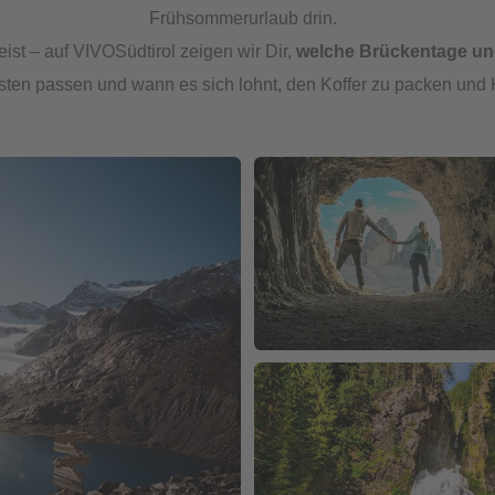
Frühsommerurlaub drin.
ist – auf VIVOSüdtirol zeigen wir Dir,
welche Brückentage un
ten passen und wann es sich lohnt, den Koffer zu packen und 