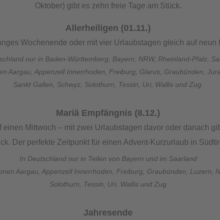
Oktober) gibt es zehn freie Tage am Stück.
Allerheiligen (01.11.)
anges Wochenende oder mit vier Urlaubstagen gleich auf neun f
tschland nur in Baden-Württemberg, Bayern, NRW, Rheinland-Pfalz, Sa
nen Aargau, Appenzell Innerrhoden, Freiburg, Glarus, Graubünden, Jur
Sankt Gallen, Schwyz, Solothurn, Tessin, Uri, Wallis und Zug.
Mariä Empfängnis (8.12.)
f einen Mittwoch – mit zwei Urlaubstagen davor oder danach gibt
ck. Der perfekte Zeitpunkt für einen Advent-Kurzurlaub in Südtir
In Deutschland nur in Teilen von Bayern und im Saarland
tonen Aargau, Appenzell Innerrhoden, Freiburg, Graubünden, Luzern,
Solothurn, Tessin, Uri, Wallis und Zug
Jahresende