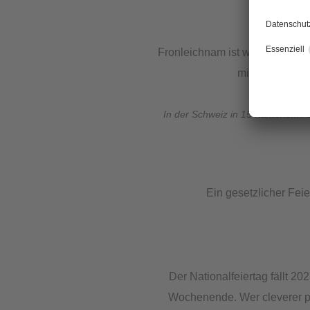
Mit vier
Fronleichnam ist wie immer ein
mit vier Urlau
In Deutschl
In der Schweiz in 15 Kantonen: 
Ein gesetzlicher Feie
Der Nationalfeiertag fällt 2
Wochenende. Wer cleverer plan