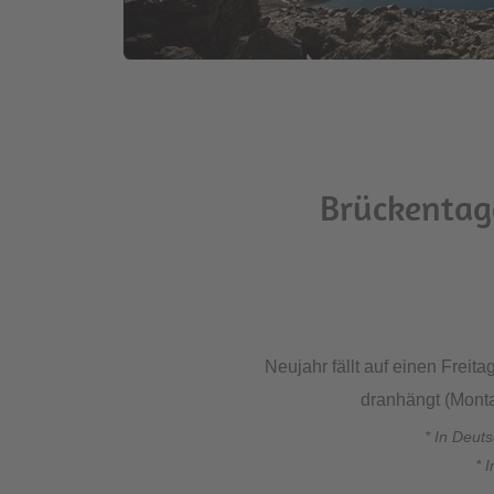
Brückentage
Neujahr fällt auf einen Freit
dranhängt (Monta
* In Deut
* 