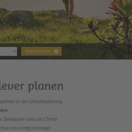
Jetzt suchen
lever planen
Köpfchen in die Urlaubsplanung
olen
.
e Zeiträume rund um Christi
chon ein richtig sonniger