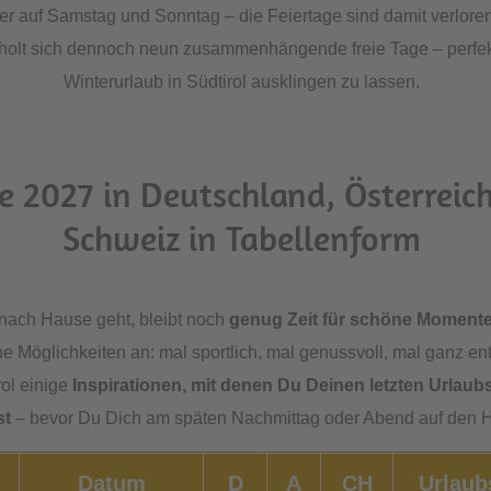
der auf Samstag und Sonntag – die Feiertage sind damit verloren
olt sich dennoch neun zusammenhängende freie Tage – perfek
Winterurlaub in Südtirol ausklingen zu lassen.
 2027 in Deutschland, Österreich
Schweiz in Tabellenform
nach Hause geht, bleibt noch
genug Zeit für schöne Moment
che Möglichkeiten an: mal sportlich, mal genussvoll, mal ganz ent
ol einige
Inspirationen, mit denen Du Deinen letzten Urlaub
st
– bevor Du Dich am späten Nachmittag oder Abend auf den
Datum
D
A
CH
Urlaub