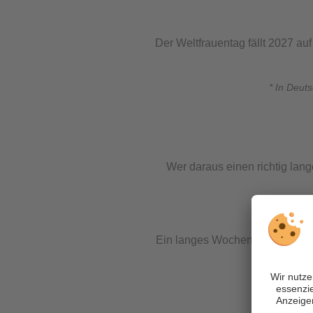
Der Weltfrauentag fällt 2027 au
* In Deut
Wer daraus einen richtig lan
Ein langes Wochenende von Donn
Urlau