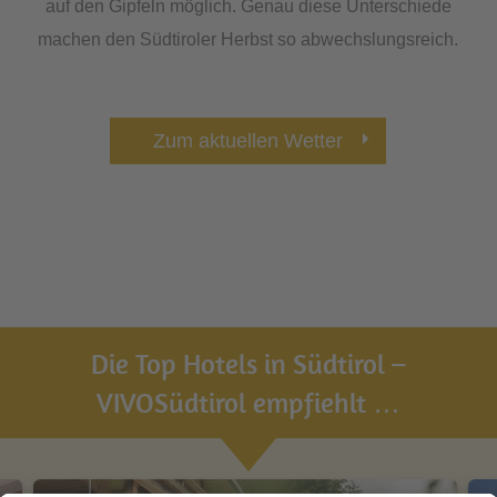
auf den Gipfeln möglich. Genau diese Unterschiede
machen den Südtiroler Herbst so abwechslungsreich.
Zum aktuellen Wetter
Die Top Hotels in Südtirol –
VIVOSüdtirol empfiehlt …