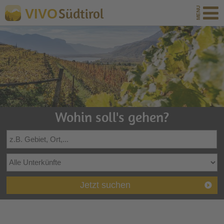
Südtirol
VIVO
Wohin soll's gehen?
Jetzt suchen