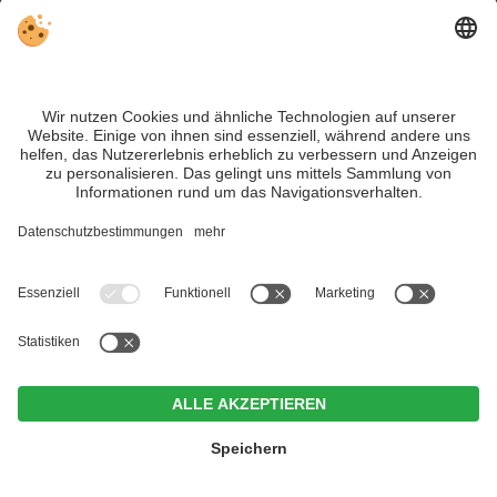
Naturhotel Leitlhof
CIN +
Innichen
Hotel Erika
Zur Website
CIN +