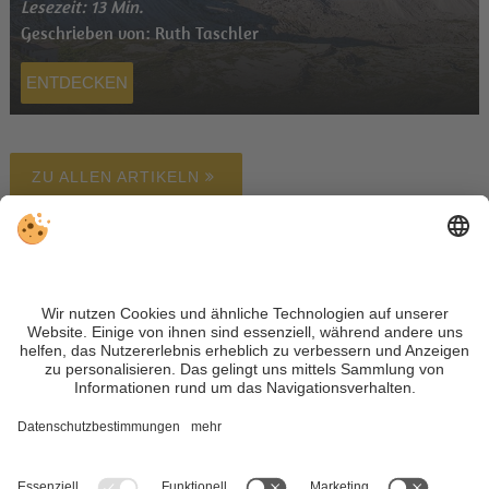
Lesezeit: 13 Min.
Geschrieben von: Ruth Taschler
ENTDECKEN
ZU ALLEN ARTIKELN
Unterkunft finden
Wetter
Webcam
Newsletter