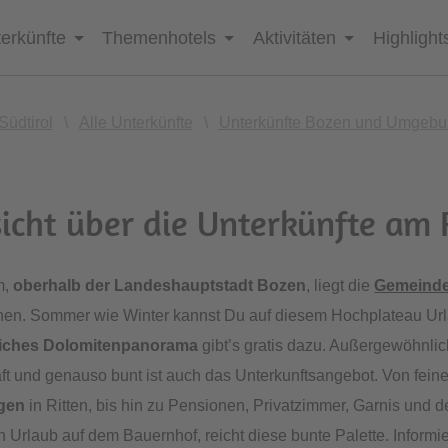
erkünfte
Themenhotels
Aktivitäten
Highlight
Südtirol
\
Alle Unterkünfte
\
Unterkünfte Bozen und Umgeb
icht über die Unterkünfte am 
m,
oberhalb der Landeshauptstadt Bozen
, liegt die
Gemeinde
ionen. Sommer wie Winter kannst Du auf diesem Hochplateau Ur
liches Dolomitenpanorama
gibt’s gratis dazu. Außergewöhnlich 
ft und genauso bunt ist auch das Unterkunftsangebot. Von fein
gen
in Ritten, bis hin zu Pensionen, Privatzimmer, Garnis und d
n Urlaub auf dem Bauernhof, reicht diese bunte Palette. Informie