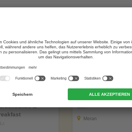
otels in Südtirol – VIVOSüdtirol emp
m Tiefenbrunn -
Hotel Brunner
ardensuites &
CIN +
reakfast
Meran
N +