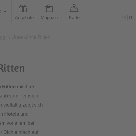
s
Angebote
Magazin
Karte
DE
IT
ung
\
Unterkünfte Ritten
Ritten
 Ritten
mit ihren
laub vom Feinsten
vielfältig zeigt sich
en
Hotels
und
em vor allem bei
r Dich einfach auf