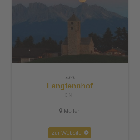
Langfennhof
CIN +
Mölten
zur Website