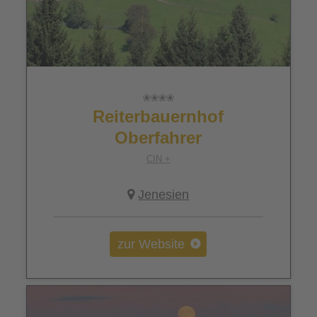
Reiterbauernhof
Oberfahrer
CIN +
Jenesien
zur Website