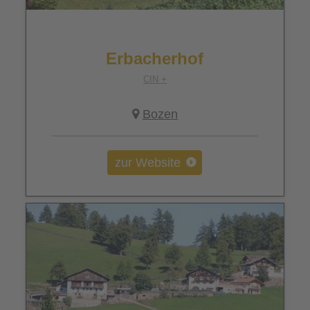
Erbacherhof
CIN +
Bozen
zur Website