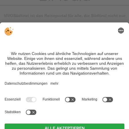
VIVOSüdtirol ist das Reiseportal für alle, die Südtirol nicht nur
besuchen, sondern wirklich erleben wollen – inklusive Tipps,
tollen Unterkünften und Angeboten.
Trotz genauer Arbeit und ständigem Aktualisieren der Inhalte,
können Fehler auftreten. Wir übernehmen keine Gewähr für
die Richtigkeit und Vollständigkeit aller Informationen.
Informieren Sie sich sicherheitshalber nochmals beim
Veranstalter vor Ort über die aktuellen Bedingungen.
Sitemap
|
Impressum
&
Datenschutz
|
Individuelle Cookie-
Einstellungen
| MwSt.-Nr. IT02365710215