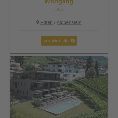
Wolfgang
CIN +
Ritten
/
Klobenstein
zur Website