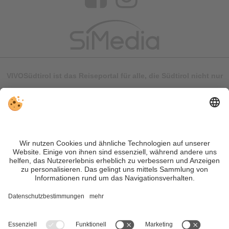
VIVOSüdtirol ist das Reiseportal für alle, die Südtirol nicht nur
besuchen, sondern wirklich erleben wollen – inklusive Tipps,
tollen Unterkünften und Angeboten.
Trotz genauer Arbeit und ständigem Aktualisieren der Inhalte,
können Fehler auftreten. Wir übernehmen keine Gewähr für
die Richtigkeit und Vollständigkeit aller Informationen.
Informieren Sie sich sicherheitshalber nochmals beim
Veranstalter vor Ort über die aktuellen Bedingungen.
Sitemap
|
Impressum
&
Datenschutz
|
Individuelle Cookie-