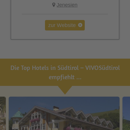
Jenesien
zur Website
Die Top Hotels in Südtirol – VIVOSüdtirol
empfiehlt ...