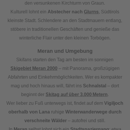
den versunkenen Kirchturm von Graun.
Kulturell lohnt ein
Abstecher nach
Glurns
, Südtirols
kleinste Stadt. Schlendere an den Stadtmauern entlang,
stöbere in traditionellen Geschäften und genieße das
winterliche Flair unter den kleinen Torbögen.
Meran und Umgebung
Skifans starten den Tag am besten im sonnigen
Skigebiet Meran 2000
– mit Panorama, großzügigen
Abfahrten und Einkehrmöglichkeiten. Wer es kompakter
mag und hoch hinaus will, fährt ins
Schnalstal
– dort
beginnt der
Skitag auf über 3.000 Metern
.
Wer lieber zu Fuß unterwegs ist, findet auf dem
Vigiljoch
oberhalb von Lana
ruhige
Winterwanderwege durch
verschneite Wälder
– autofrei und still.
In
Meran
selbst lohnt sich ein
Stadtspaziergang
: etwa