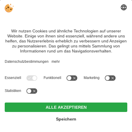
Vormittag in
Bruneck
– mit Altstadt, kleinen Geschäften
und Cafés. Oder Du bummelst durch
Innichen
und
kombinierst Shopping mit einer Rodelpartie am
Haunold
. Ein lohnender Abstecher
für
Kulturliebhaber:innen
ist
Burg Taufers in Sand in
Taufers
– sie hat auch im Winter geöffnet und bietet
imposante Einblicke in Südtiroler Geschichte und
Architektur.
Im Tiefenbrunn - Gardensuites
& Breakfast
CIN +