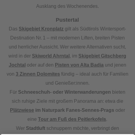
Ausklang des Wochenendes.
Pustertal
Das
Skigebiet Kronplatz
gilt als Südtirols Wintersport-
Destination Nr. 1 – mit modernen Liften, breiten Pisten
und herrlicher Aussicht. Wer weitere Alternativen sucht,
wird in der
Skiworld Ahrntal
, im
Skigebiet Gitschberg
Jochtal
oder auf den
Pisten von Alta Badia
und jenen
von
3 Zinnen Dolomites
fündig – ideal auch für Familien
und Genießer:innen.
Für
Schneeschuh- oder Winterwanderungen
bieten
sich ruhige Ziele mit großem Panorama an: etwa die
Plätzwiese
im Naturpark Fanes-Sennes-Prags
oder
eine
Tour am Fuß des Peitlerkofels
.
Wer
Stadtluft
schnuppern möchte, verbringt den