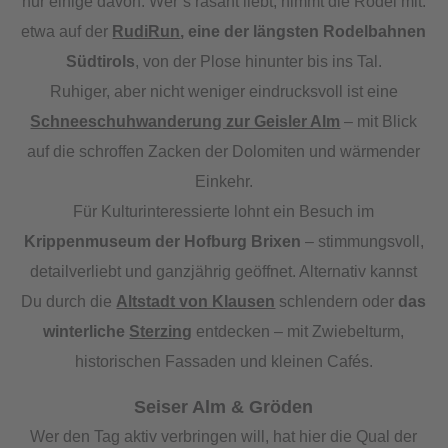
nur einige davon. Wer’s rasant liebt, nimmt die Rodel mit:
etwa auf der
RudiRun
, eine der längsten Rodelbahnen
Südtirols
, von der Plose hinunter bis ins Tal.
Ruhiger, aber nicht weniger eindrucksvoll ist eine
Schneeschuhwanderung zur Geisler Alm
– mit Blick
auf die schroffen Zacken der Dolomiten und wärmender
Einkehr.
Für Kulturinteressierte lohnt ein Besuch im
Krippenmuseum der Hofburg Brixen
– stimmungsvoll,
detailverliebt und ganzjährig geöffnet. Alternativ kannst
Du durch die
Altstadt von Klausen
schlendern oder
das
winterliche
Sterzing
entdecken – mit Zwiebelturm,
historischen Fassaden und kleinen Cafés.
Seiser Alm & Gröden
Wer den Tag aktiv verbringen will, hat hier die Qual der