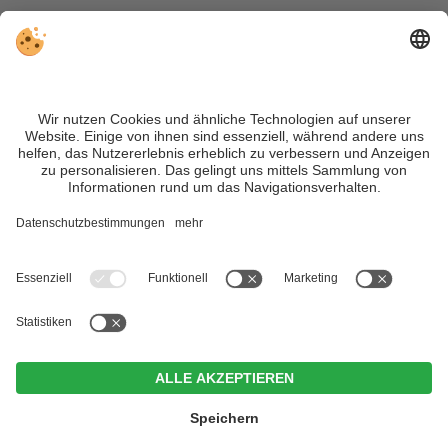
VIVOSüdtirol ist das Reiseportal für alle, die Südtirol nicht nur
besuchen, sondern wirklich erleben wollen – inklusive Tipps,
tollen Unterkünften und Angeboten.
Trotz genauer Arbeit und ständigem Aktualisieren der Inhalte,
können Fehler auftreten. Wir übernehmen keine Gewähr für
die Richtigkeit und Vollständigkeit aller Informationen.
Informieren Sie sich sicherheitshalber nochmals beim
Veranstalter vor Ort über die aktuellen Bedingungen.
Sitemap
|
Impressum
&
Datenschutz
|
Individuelle Cookie-
Einstellungen
| MwSt.-Nr. IT02365710215
Hotel Erika
CIN +