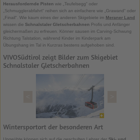
Herausfordernde Pisten
wie „Teufelsegg“ oder
„Schmugglerabfahrt“ reihen sich an einfachere wie „Grawand“ oder
„Finail“. Wie kaum eines der anderen Skigebiete im
Meraner Land
wissen die
Schnalstaler Gletscherbahnen
Profis und Anfänger
gleichermaßen zu erfreuen. Könner sausen im Carving-Schwung
Richtung Talstation, während Kinder im Kinderpark am
Übungshang im Tal in Kurzras bestens aufgehoben sind.
VIVOSüdtirol zeigt Bilder zum Skigebiet
Schnalstaler Gletscherbahnen
<
>
Wintersportort der besonderen Art
Ungeübte können sich auf die geschulten Lehrer der
Ski- und