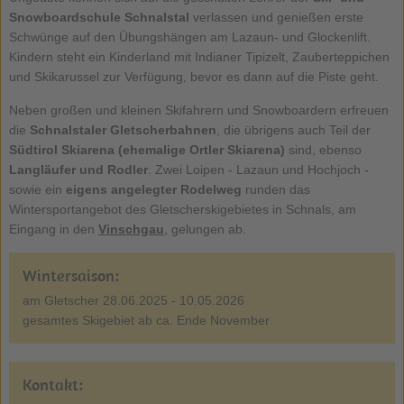
Snowboardschule Schnalstal
verlassen und genießen erste
Schwünge auf den Übungshängen am Lazaun- und Glockenlift.
Kindern steht ein Kinderland mit Indianer Tipizelt, Zauberteppichen
und Skikarussel zur Verfügung, bevor es dann auf die Piste geht.
Neben großen und kleinen Skifahrern und Snowboardern erfreuen
die
Schnalstaler Gletscherbahnen
, die übrigens auch Teil der
Südtirol Skiarena (ehemalige Ortler Skiarena)
sind, ebenso
Langläufer und Rodler
. Zwei Loipen - Lazaun und Hochjoch -
sowie ein
eigens angelegter Rodelweg
runden das
Wintersportangebot des Gletscherskigebietes in Schnals, am
Eingang in den
Vinschgau
, gelungen ab.
Wintersaison:
am Gletscher 28.06.2025 - 10.05.2026
gesamtes Skigebiet ab ca. Ende November
Kontakt: