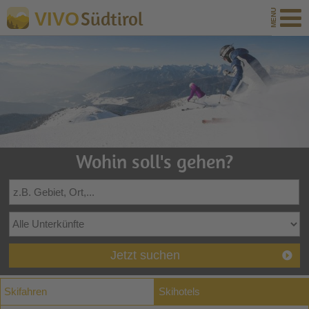
Südtirol
VIVO
Wohin soll's gehen?
Jetzt suchen
Skifahren
Skihotels