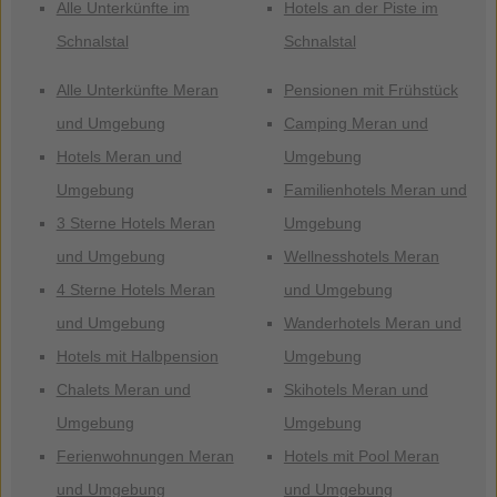
Alle Unterkünfte im
Hotels an der Piste im
Schnalstal
Schnalstal
Alle Unterkünfte Meran
Pensionen mit Frühstück
und Umgebung
Camping Meran und
Hotels Meran und
Umgebung
Umgebung
Familienhotels Meran und
3 Sterne Hotels Meran
Umgebung
und Umgebung
Wellnesshotels Meran
4 Sterne Hotels Meran
und Umgebung
und Umgebung
Wanderhotels Meran und
Hotels mit Halbpension
Umgebung
Chalets Meran und
Skihotels Meran und
Umgebung
Umgebung
Ferienwohnungen Meran
Hotels mit Pool Meran
und Umgebung
und Umgebung