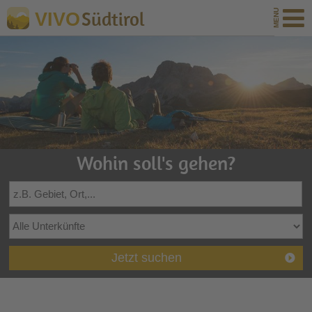
Südtirol
VIVO
Wohin soll's gehen?
Jetzt suchen