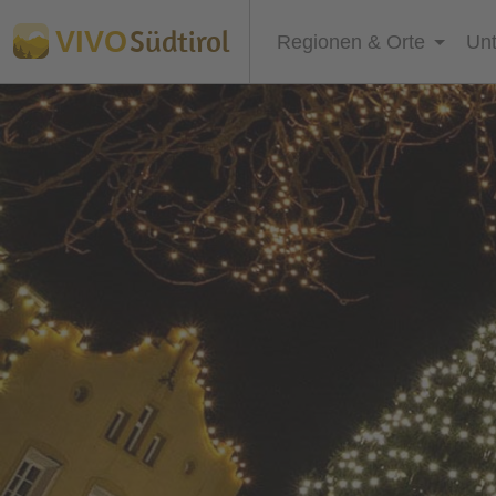
Südtirol
VIVO
Regionen & Orte
Unt