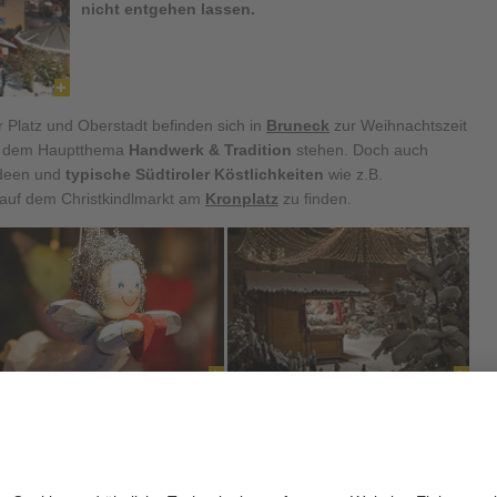
nicht entgehen lassen.
 Platz und Oberstadt befinden sich in
Bruneck
zur Weihnachtszeit
er dem Hauptthema
Handwerk & Tradition
stehen. Doch auch
ideen und
typische Südtiroler Köstlichkeiten
wie z.B.
 auf dem Christkindlmarkt am
Kronplatz
zu finden.
ellige Momente mit Freunden und Liebsten oder als perfekter
ker Weihnachtsmarkt
ist das ideale Ausflugsziel in der
einen Gäste
kommen bei heißen Maroni und Apfelglühmix auf ihre
arkt Bruneck zu den schönsten Christkindlmärkten in den