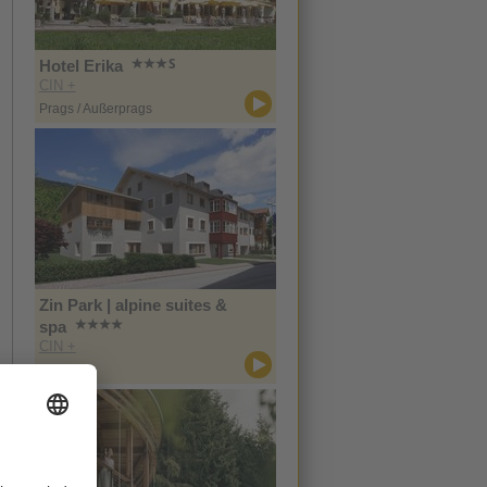
Hotel Erika
CIN +
Prags / Außerprags
Zin Park | alpine suites &
spa
CIN +
Innichen