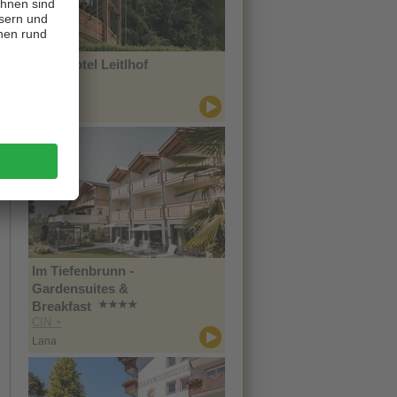
Naturhotel Leitlhof
CIN +
Innichen
Im Tiefenbrunn -
Gardensuites &
Breakfast
CIN +
Lana