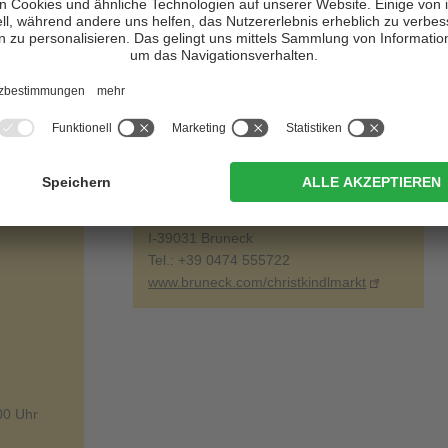
teressantes Rahmenprogramm
: Nikolausumzug im Stadtzentrum
rprogramme, die „Lebende Krippe“, Adventsspaziergang für
 Palais in der Oberstadt und natürlich der Südtirol Stadel, in dem
e erworben werden können.
Kontakt:
Bruneck Kronplatz Tourismus
Rathausplatz 7
I-39031 Bruneck
Tel.: +39 0474 555722
www.bruneck.com/christkindlmarkt
00 Uhr