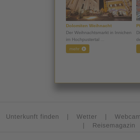
Dolomiten Weihnacht
P
Der Weihnachtsmarkt in Innichen
D
im Hochpustertal ...
de
mehr
Unterkunft finden
|
Wetter
|
Webca
|
Reisemagazin