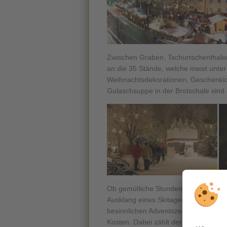
Zwischen Graben, Tschurtschenthaler
an die 35 Stände, welche meist unt
Weihnachtsdekorationen, Geschenk
Gulaschsuppe in der Brotschale sind
Ob gemütliche Stunden zu zweit, ges
Ausklang eines Skitages: Der
Brunec
besinnlichen Adventszeit. Auch die
kl
Kosten. Dabei zählt der Weihnachtsm