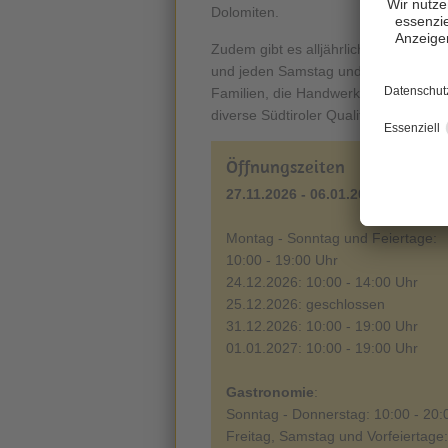
Dolomiten.
Zudem gibt es alljährlich auch ein
in
und jeden Samstag und Sontag Kinde
Familien, die Handwerker im Sternbach
diverse Südtiroler Qualitätsprodukt
Öffnungszeiten
27.11.2026 - 06.01.2027
Montag - Sonntag und Feiertage:
10:00 - 19:00 Uhr
24.12.2026: 10:00 - 14:00 Uhr
25.12.2026: geschlossen
31.12.2026: 10:00 - 19:00 Uhr
01.01.2027: 10:00 - 19:00 Uhr
Gastronomie
:
Sonntag - Donnerstag: 10:00 - 20:
Freitag, Samstag und Vorfeiertage: