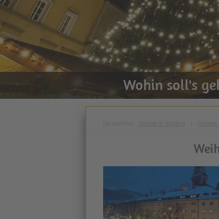
Wohin soll's g
Du bist hier:
Urlaub in Südtirol
\
Unsere 
Weih