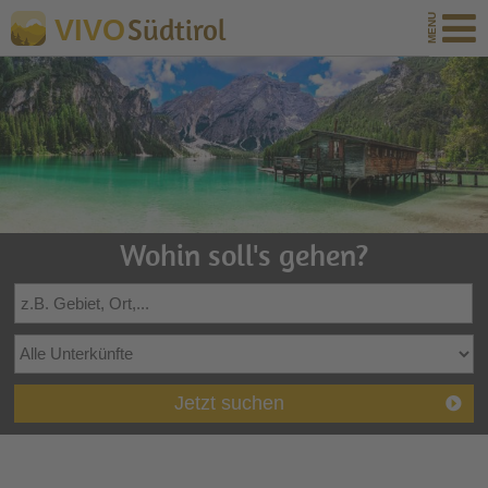
Südtirol
VIVO
Wohin soll's gehen?
Jetzt suchen