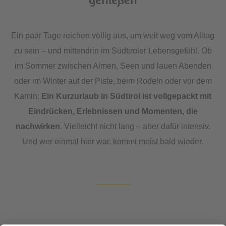
Ein paar Tage reichen völlig aus, um weit weg vom Alltag
zu sein – und mittendrin im Südtiroler Lebensgefühl. Ob
im Sommer zwischen Almen, Seen und lauen Abenden
oder im Winter auf der Piste, beim Rodeln oder vor dem
Kamin:
Ein Kurzurlaub in Südtirol ist vollgepackt mit
Eindrücken, Erlebnissen und Momenten, die
nachwirken
. Vielleicht nicht lang – aber dafür intensiv.
Und wer einmal hier war, kommt meist bald wieder.