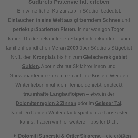
Südtirols Pistenvielfalt erleben
Ein winterlicher Kurzurlaub in Südtirol bedeutet:
Eintauchen in eine Welt aus glitzerndem Schnee
und
perfekt präparierten Pisten
. In nur wenigen Tagen
kannst Du die bekanntesten Skigebiete erkunden – vom
familienfreundlichen
Meran 2000
über Südtirols Skigebiet
Nr. 1, den
Kronplatz
bis hin zum
Gletscherskigebiet
Sulden
. Aber nicht nur Skifahrer:innen und
Snowboarder:innen kommen auf ihre Kosten. Wer den
Winter lieber in ruhigem Tempo genießt, entdeckt
traumhafte Langlaufloipen
– etwa in der
Dolomitenregion 3 Zinnen
oder im
Gsieser Tal
.
Damit Du Deinen Winterurlaub sportlich voll auskosten
kannst, haben wir hier weitere Tipps für Dich:
Dolomiti Superski
&
Ortler Skiarena
– die größten