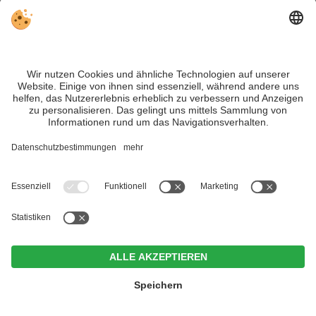
Geschrieben von Ruth Taschler
Ruth ist Text Artist – und Südtirol begleitet sie dabei
schon lange. Beruflich wie privat kennt sie viele
Regionen des Landes – vom Vinschgau bis zu den
Dolomiten, vom Brenner bis zu den Weindörfern im
Süden Südtirols. Ob beim Wandern, Skifahren oder
Zin Park | alpine suites & spa
Recherchieren: Südtirol bietet für sie eine einzigartige
CIN +