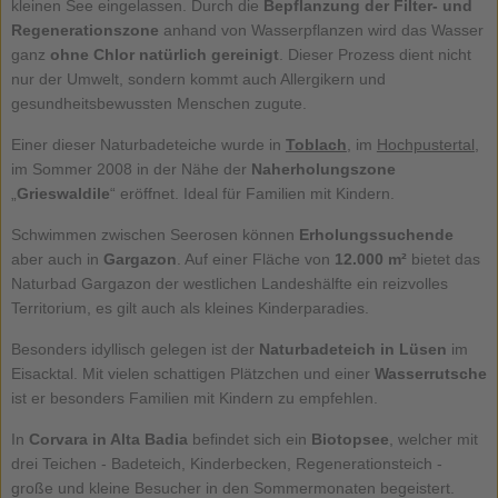
kleinen See eingelassen. Durch die
Bepflanzung der Filter- und
Regenerationszone
anhand von Wasserpflanzen wird das Wasser
ganz
ohne Chlor natürlich gereinigt
. Dieser Prozess dient nicht
nur der Umwelt, sondern kommt auch Allergikern und
gesundheitsbewussten Menschen zugute.
Einer dieser Naturbadeteiche wurde in
Toblach
, im
Hochpustertal
,
im Sommer 2008 in der Nähe der
Naherholungszone
„
Grieswaldile
“ eröffnet. Ideal für Familien mit Kindern.
Schwimmen zwischen Seerosen können
Erholungssuchende
aber auch in
Gargazon
. Auf einer Fläche von
12.000 m²
bietet das
Naturbad Gargazon der westlichen Landeshälfte ein reizvolles
Territorium, es gilt auch als kleines Kinderparadies.
Besonders idyllisch gelegen ist der
Naturbadeteich in Lüsen
im
Eisacktal. Mit vielen schattigen Plätzchen und einer
Wasserrutsche
ist er besonders Familien mit Kindern zu empfehlen.
In
Corvara in Alta Badia
befindet sich ein
Biotopsee
, welcher mit
drei Teichen - Badeteich, Kinderbecken, Regenerationsteich -
große und kleine Besucher in den Sommermonaten begeistert.