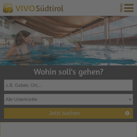
Südtirol
VIVO
Wohin soll's gehen?
Jetzt suchen