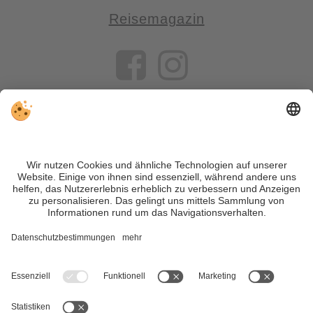
Reisemagazin
VIVOSüdtirol ist das Reiseportal für alle, die Südtirol nicht nur
besuchen, sondern wirklich erleben wollen – inklusive Tipps,
tollen Unterkünften und Angeboten.
Trotz genauer Arbeit und ständigem Aktualisieren der Inhalte,
können Fehler auftreten. Wir übernehmen keine Gewähr für
die Richtigkeit und Vollständigkeit aller Informationen.
Informieren Sie sich sicherheitshalber nochmals beim
Veranstalter vor Ort über die aktuellen Bedingungen.