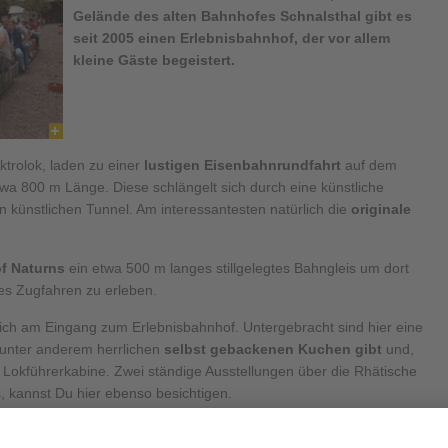
Gelände des alten Bahnhofes Schnalsthal gibt es
seit 2005 einen Erlebnisbahnhof, der vor allem
kleine Gäste begeistert.
ktrolok, laden zu einer
lustigen Eisenbahnrundfahrt
auf dem
etwa 800 m Länge. Diese schlängelt sich durch eine künstliche
n künstlichen Tunnel. Am interessantesten natürlich die
originale
f Naturns
ein etwa 500 m langes stillgelegtes Bahngleis um dort
es Zugfahren zu erleben.
ich am Eingang zum Erlebnisbahnhof. Untergebracht sind hier eine
s unter anderem herrlichen
selbst gebackenen Kuchen gibt
und,
e Lokführerkabine. Zwei ständige Ausstellungen über die Rhätische
 kannst Du hier ebenso besichtigen.
turns während der
Monate Mai bis Oktober
, allerdings nur