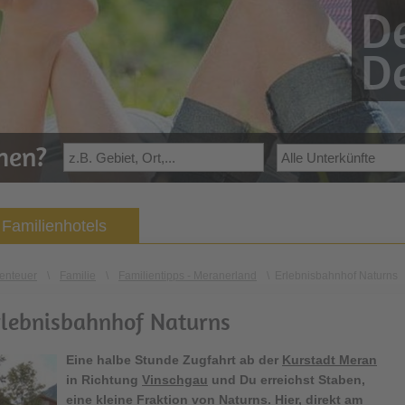
De
De
ehen?
Familienhotels
enteuer
\
Familie
\
Familientipps - Meranerland
\
Erlebnisbahnhof Naturns
rlebnisbahnhof Naturns
Eine halbe Stunde Zugfahrt ab der
Kurstadt Meran
in Richtung
Vinschgau
und Du erreichst Staben,
eine kleine Fraktion von Naturns. Hier, direkt am