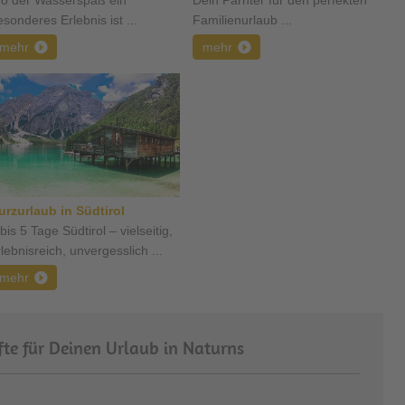
o der Wasserspaß ein
Dein Parnter für den perfekten
esonderes Erlebnis ist ...
Familienurlaub ...
mehr
mehr
urzurlaub in Südtirol
bis 5 Tage Südtirol – vielseitig,
lebnisreich, unvergesslich ...
mehr
te für Deinen Urlaub in Naturns