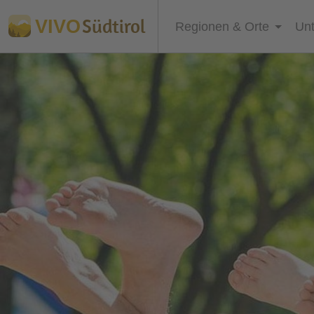
Südtirol
VIVO
Regionen & Orte
Unt