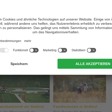
:
aturbadeteich ein Südtirol
Familienhotels in Südtirol