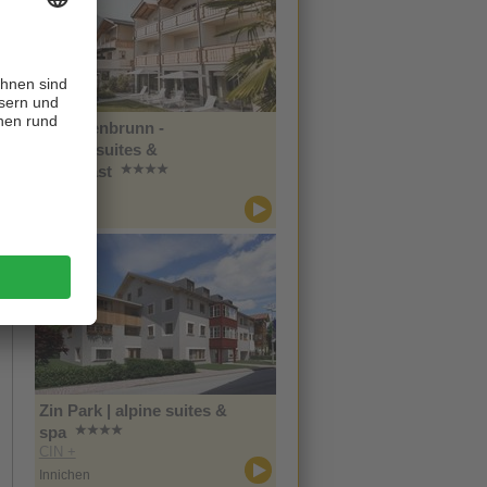
Im Tiefenbrunn -
Gardensuites &
Breakfast
CIN +
Lana
Zin Park | alpine suites &
spa
CIN +
Innichen