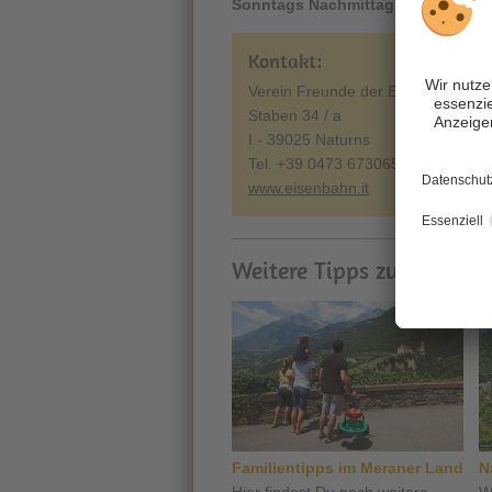
Sonntags Nachmittag
.
Kontakt:
Verein Freunde der Eisenbahn
Staben 34 / a
I - 39025 Naturns
Tel. +39 0473 673065
www.eisenbahn.it
Weitere Tipps zum Thema
Familientipps im Meraner Land
N