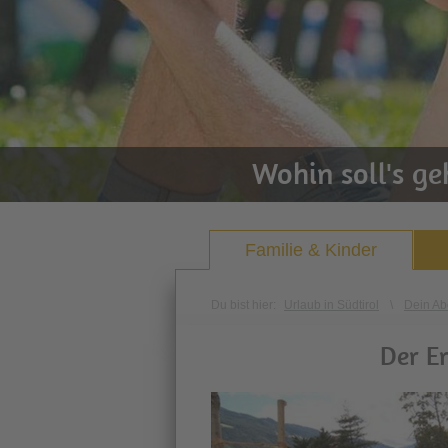
Wohin soll's g
Familie & Kinder
Du bist hier:
Urlaub in Südtirol
\
Dein Ab
Der E