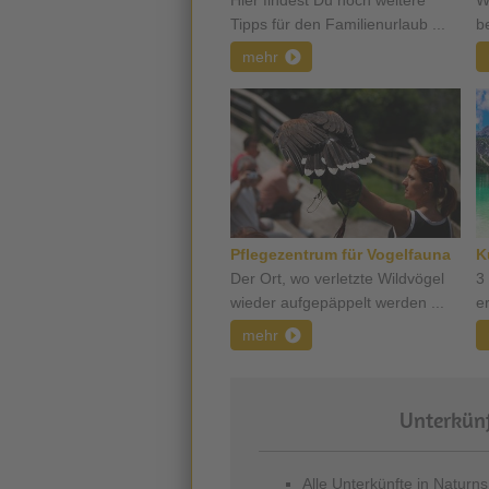
Hier findest Du noch weitere
W
Tipps für den Familienurlaub ...
b
mehr
Pflegezentrum für Vogelfauna
K
Der Ort, wo verletzte Wildvögel
3 
wieder aufgepäppelt werden ...
er
mehr
Unterkünf
Alle Unterkünfte in Naturns