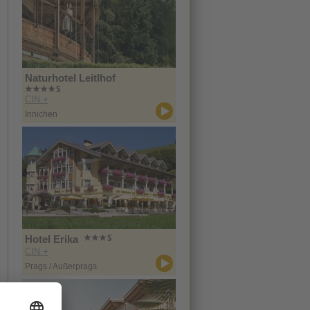
Naturhotel Leitlhof
CIN +
Innichen
Hotel Erika
CIN +
Prags / Außerprags