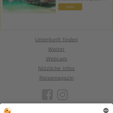
mehr
Unterkunft finden
Wetter
Webcam
Nützliche Infos
Reisemagazin