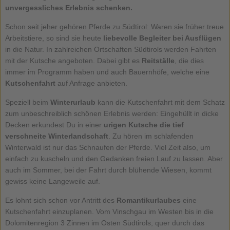
unvergessliches Erlebnis schenken.
Schon seit jeher gehören Pferde zu Südtirol: Waren sie früher treue
Arbeitstiere, so sind sie heute
liebevolle Begleiter bei Ausflügen
in die Natur. In zahlreichen Ortschaften Südtirols werden Fahrten
mit der Kutsche angeboten. Dabei gibt es
Reitställe
, die dies
immer im Programm haben und auch Bauernhöfe, welche eine
Kutschenfahrt
auf Anfrage anbieten.
Speziell beim
Winterurlaub
kann die Kutschenfahrt mit dem Schatz
zum unbeschreiblich schönen Erlebnis werden: Eingehüllt in dicke
Decken erkundest Du in einer
urigen Kutsche die tief
verschneite Winterlandschaft
. Zu hören im schlafenden
Winterwald ist nur das Schnaufen der Pferde. Viel Zeit also, um
einfach zu kuscheln und den Gedanken freien Lauf zu lassen. Aber
auch im Sommer, bei der Fahrt durch blühende Wiesen, kommt
gewiss keine Langeweile auf.
Es lohnt sich schon vor Antritt des
Romantikurlaubes
eine
Kutschenfahrt einzuplanen. Vom Vinschgau im Westen bis in die
Dolomitenregion 3 Zinnen im Osten Südtirols, quer durch das