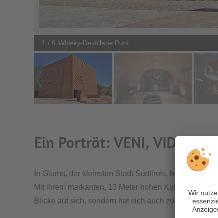
1 / 6
Whisky-Destillerie Puni
Ein Porträt: VENI, VIDI, PUN
In Glurns, der kleinsten Stadt Südtirols, befindet sich
Mit ihrem markanten, 13 Meter hohen Kubus und dem z
Blicke auf sich, sondern hat sich auch zu einem Hotsp