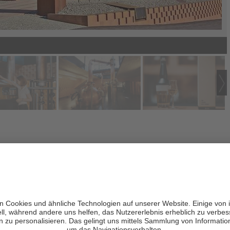
I
seit 2010 die erste und einzige Whisky-Destillerie Italiens
.
iegelroten Schachbrettmuster zieht die PUNI nicht nur alle
ot für Genießer und Neugierige etabliert.