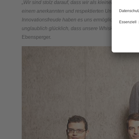
„Wir sind stolz darauf, dass wir als kleiner Familienb
einem anerkannten und respektierten Unternehmen g
Innovationsfreude haben es uns ermöglicht, in dies
unglaublich glücklich, dass unsere Whiskys nicht nur
Ebensperger.