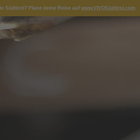
in Südtirol?
Plane deine Reise auf
www.VIVOSüdtirol.com