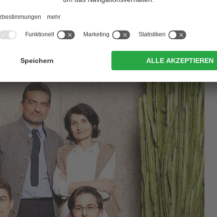
etrieb in einer Nische der Whiskyproduktion mittlerweile zu
ewachsen sind. Unsere Hingabe, Authentizität und
er speziellen Branche wahrgenommen zu werden. Es macht uns
 lokal, sondern auch international geschätzt werden“
, so Jonas