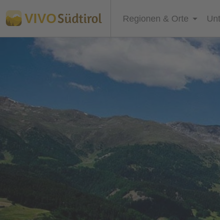
Südtirol
VIVO
Regionen & Orte
Unt