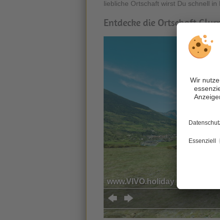
liebliche Ortschaft wirst Du schnell i
Entdecke die Ortschaft Glurns