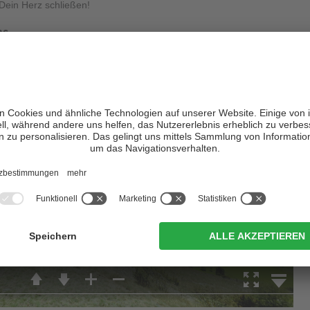
n Dein Herz schließen!
 ...