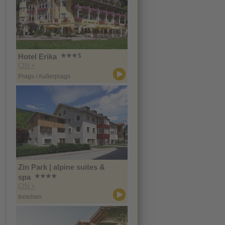
Hotel Erika
CIN +
Prags / Außerprags
Zin Park | alpine suites &
spa
CIN +
Innichen