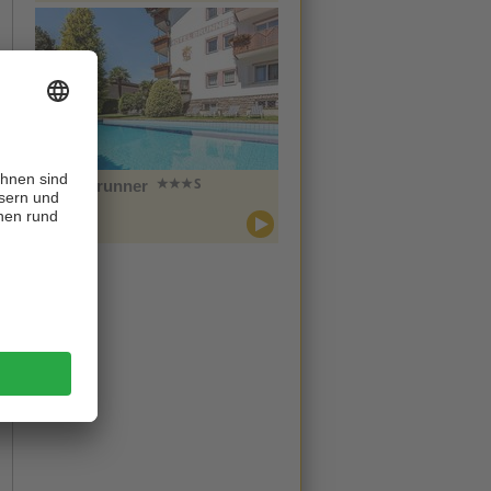
Hotel Brunner
CIN +
Meran