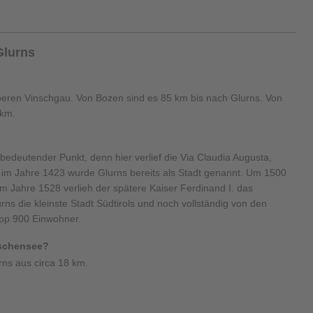
Glurns
 oberen Vinschgau. Von Bozen sind es 85 km bis nach Glurns. Von
 km.
bedeutender Punkt, denn hier verlief die Via Claudia Augusta,
 im Jahre 1423 wurde Glurns bereits als Stadt genannt. Um 1500
 Jahre 1528 verlieh der spätere Kaiser Ferdinand I. das
ns die kleinste Stadt Südtirols und noch vollständig von den
app 900 Einwohner.
eschensee?
ns aus circa 18 km.