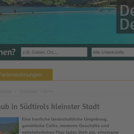
De
De
ehen?
 Ferienwohnungen
egionen
\
Vinschgau
\
Glurns
ub in Südtirols kleinster Stadt
Eine herrliche landschaftliche Umgebung,
gemütliche Cafés, moderne Geschäfte und
mittelalterliches Flair laden Dich ein, erholsame