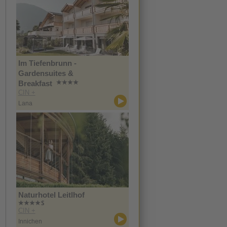
Im Tiefenbrunn -
Gardensuites &
Breakfast
CIN +
Lana
Naturhotel Leitlhof
CIN +
Innichen