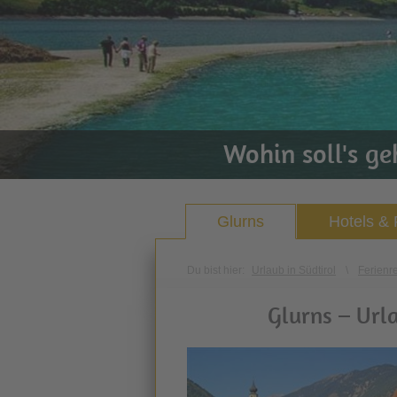
Wohin soll's g
Glurns
Hotels &
Du bist hier:
Urlaub in Südtirol
\
Ferienr
Glurns – Urla