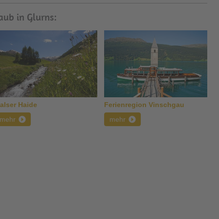
aub in Glurns:
alser Haide
Ferienregion Vinschgau
mehr
mehr