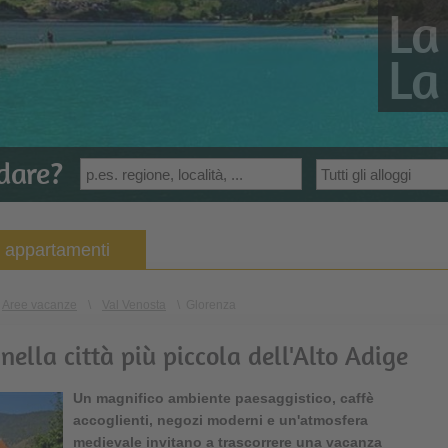
La
La
dare?
e appartamenti
Aree vacanze
\
Val Venosta
\
Glorenza
ella città più piccola dell'Alto Adige
Un magnifico ambiente paesaggistico, caffè
accoglienti, negozi moderni e un'atmosfera
medievale invitano a trascorrere una vacanza