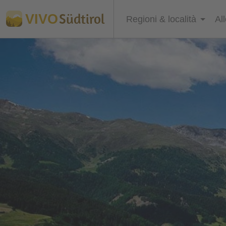
Südtirol
VIVO
Regioni & località
Al