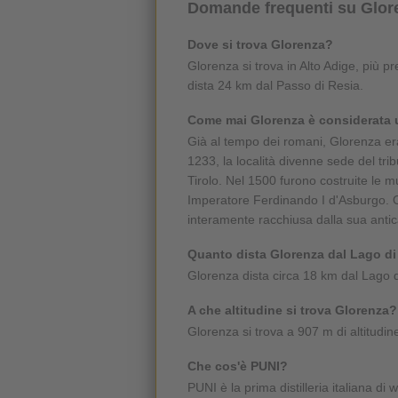
Domande frequenti su Glore
Dove si trova Glorenza?
Glorenza si trova in Alto Adige, più p
dista 24 km dal Passo di Resia.
Come mai Glorenza è considerata 
Già al tempo dei romani, Glorenza era
1233, la località divenne sede del tribu
Tirolo. Nel 1500 furono costruite le m
Imperatore Ferdinando I d'Asburgo. Og
interamente racchiusa dalla sua antic
Quanto dista Glorenza dal Lago di
Glorenza dista circa 18 km dal Lago d
A che altitudine si trova Glorenza?
Glorenza si trova a 907 m di altitudin
Che cos'è PUNI?
PUNI è la prima distilleria italiana di 