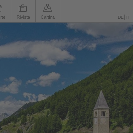
rte
Rivista
Cartina
DE
IT