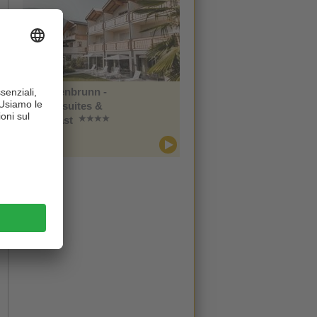
Im Tiefenbrunn -
Gardensuites &
Breakfast
CIN +
Lana