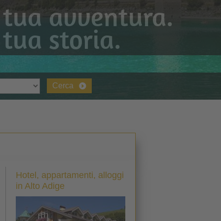
 tua avventura.
 tua storia.
Cerca
Hotel, appartamenti, alloggi
in Alto Adige