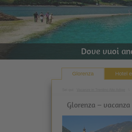
Dove vuoi an
Glorenza
Hotel 
Sei qui:
Vacanze in Trentino Alto Adige
\
Glorenza – vacanza n