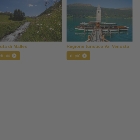
uta di Malles
Regione turistica Val Venosta
di più
di più