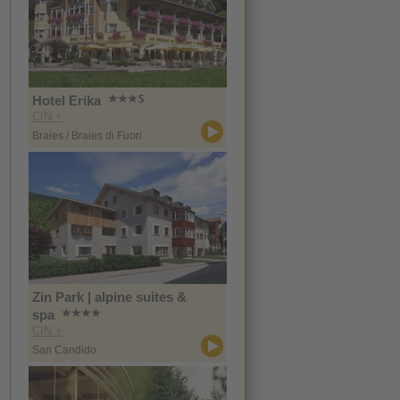
Hotel Erika
CIN +
Braies / Braies di Fuori
Zin Park | alpine suites &
spa
CIN +
San Candido