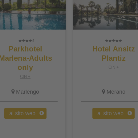
Parkhotel
Hotel Ansitz
Marlena-Adults
Plantiz
only
CIN +
CIN +
Marlengo
Merano
al sito web
al sito web