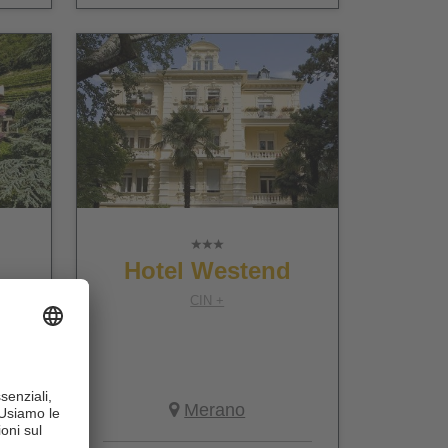
Hotel Westend
CIN +
Merano