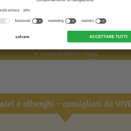
al sito web
al sito web
visualizza ulteriori alloggi
hotel e alberghi – consigliati da VIVO