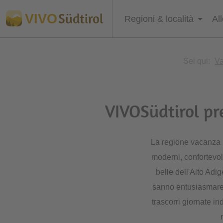
Südtirol
VIVO
Regioni & località
Al
Sei qui:
Va
VIVOSüdtirol pre
La regione vacanza M
moderni, confortevol
belle dell'Alto Adig
sanno entusiasmare gl
trascorri giornate i