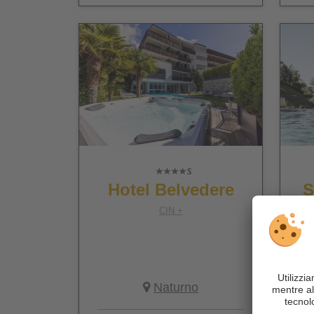
Hotel Belvedere
S
f
CIN +
Naturno