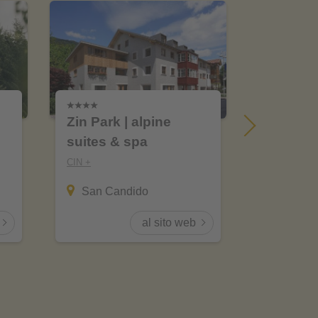
Zin Park | alpine
Hotel B
suites & spa
CIN +
CIN +
Meran
San Candido
al sito web