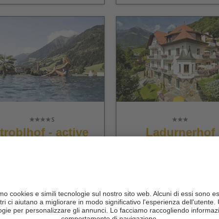
troblhof - active
Ladurnerhof
amily spa resort
Boutique
Apartments
CIN +
Meran
CIN +
San Leonardo in
Merano
Passiria