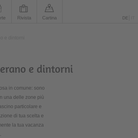
rte
Rivista
Cartina
DE
IT
o e dintorni
Merano e dintorni
 cosa in comune: sono
in una delle zone più
ascino particolare e
azione di tua scelta e
emente la tua vacanza
.