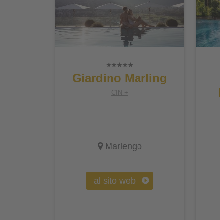
Giardino Marling
CIN +
Marlengo
al sito web