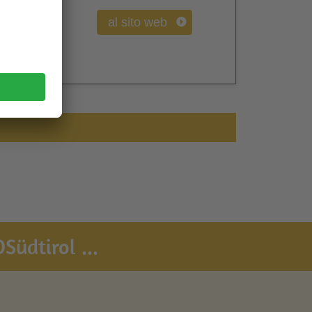
al sito web
Südtirol ...