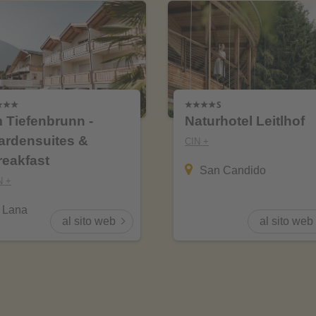
m Tiefenbrunn -
Naturhotel Leitlhof
ardensuites &
CIN +
reakfast
San Candido
N +
Lana
al sito web
al sito web