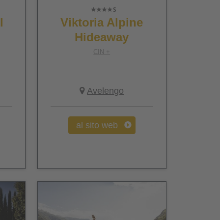
l
Viktoria Alpine
Hideaway
CIN +
Avelengo
al sito web