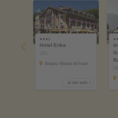
Hotel Erika
I
G
CIN +
B
Braies / Braies di Fuori
CI
sito web
al sito web