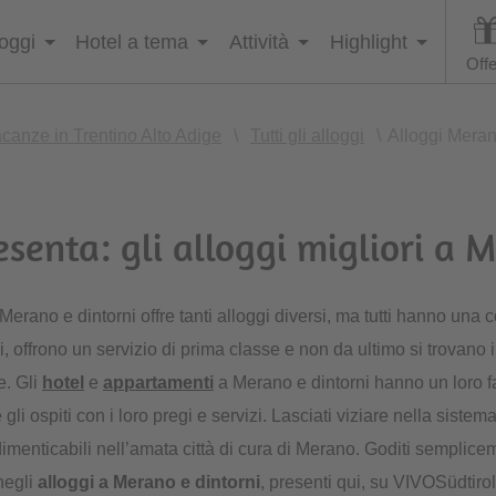
loggi
Hotel a tema
Attività
Highlight
Offe
canze in Trentino Alto Adige
\
Tutti gli alloggi
\
Alloggi Meran
senta: gli alloggi migliori a 
erano e dintorni offre tanti alloggi diversi, ma tutti hanno una
i, offrono un servizio di prima classe e non da ultimo si trovano 
e. Gli
hotel
e
appartamenti
a Merano e dintorni hanno un loro f
i ospiti con i loro pregi e servizi. Lasciati viziare nella sistem
ndimenticabili nell’amata città di cura di Merano. Goditi semplic
negli
alloggi a Merano e dintorni
, presenti qui, su VIVOSüdtirol