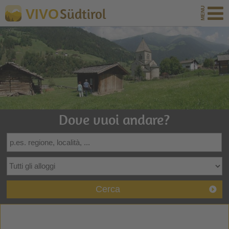
Südtirol
VIVO
Dove vuoi andare?
Cerca