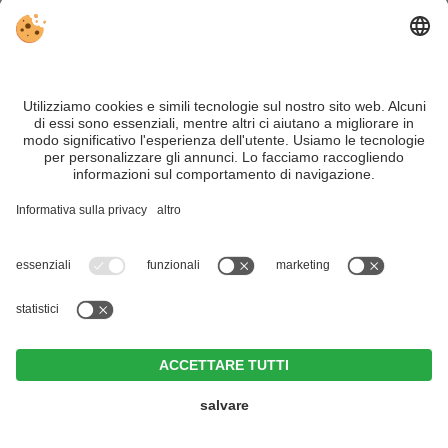
Trentino Alto Adige davvero – con consigli autentici, alloggi e
offerte su misura.
Nonostante il lavoro accurato e il costante aggiornamento dei
contenuti, si possono verificare errori. Non garantiamo la
correttezza e la completezza di tutte le informazioni. Per
motivi di sicurezza, si prega di verificare chiedendo
direttamente sul posto all'organizzatore.
Sitemap
|
Editoria
&
Direttiva privacy
|
Impostazioni cookie individuali
| Part. IVA IT02365710215
Zin Park | alpine suites & spa
CIN +