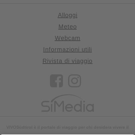
Alloggi
Meteo
Webcam
Informazioni utili
Rivista di viaggio
VIVOSüdtirol è il portale di viaggio per chi desidera vivere il