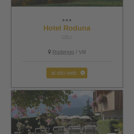
Hotel Roduna
CIN +
Rodengo
/ Vill
al sito web