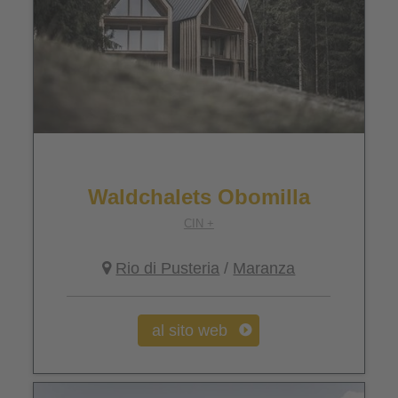
Waldchalets Obomilla
CIN +
Rio di Pusteria
/
Maranza
al sito web