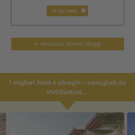
al sito web
visualizza ulteriori alloggi
I migliori hotel e alberghi – consigliati da
VIVOSüdtirol ...