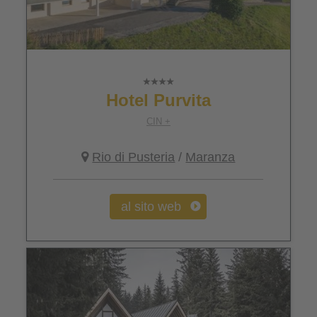
Hotel Purvita
CIN +
Rio di Pusteria
/
Maranza
al sito web