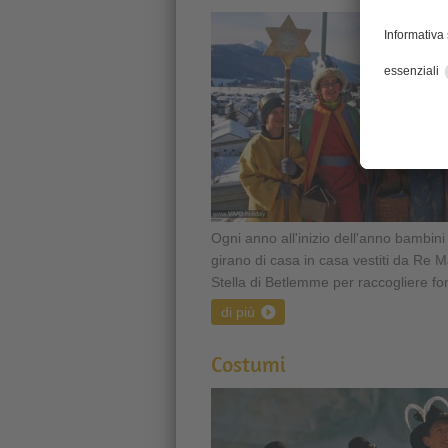
Ogni anno all'inizio dell'anno bambini
girano di casa in casa vestiti da Re 
Stella di Betlemme per raccogliere fon
di più
Costumi