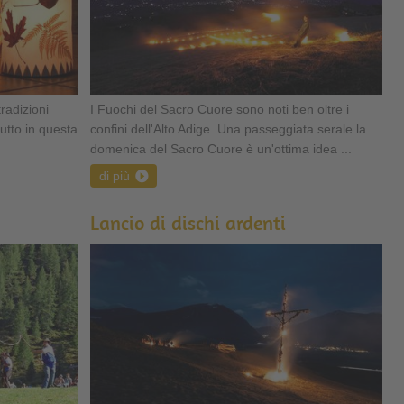
tradizioni
I Fuochi del Sacro Cuore sono noti ben oltre i
tutto in questa
confini dell'Alto Adige. Una passeggiata serale la
domenica del Sacro Cuore è un'ottima idea ...
di più
Lancio di dischi ardenti