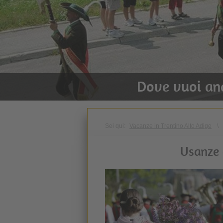
Dove vuoi an
Sei qui:
Vacanze in Trentino Alto Adige
\
Usanze 