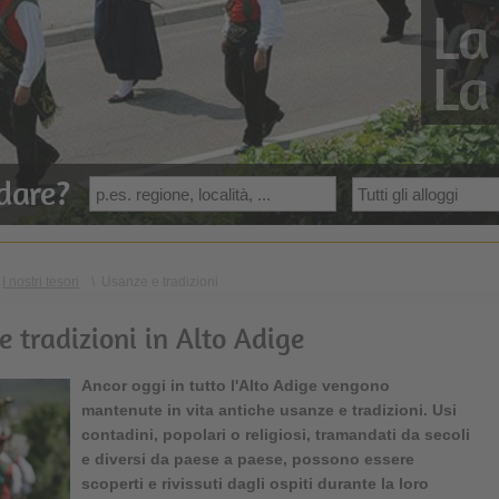
La
La
dare?
I nostri tesori
\
Usanze e tradizioni
e tradizioni in Alto Adige
Ancor oggi in tutto l'
Alto Adige
vengono
mantenute in vita antiche
usanze e tradizioni
. Usi
contadini, popolari o religiosi, tramandati da secoli
e diversi da paese a paese, possono essere
scoperti e rivissuti dagli ospiti durante la loro