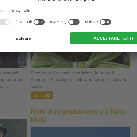
 e ragazzi
Secondo delle vecchie tradizioni, le uova di
Magi con una
Pasqua in Alto Adige si colorano sempre il Giovedì
di ...
Santo ...
di più
Festa di ringraziamento e il Kirta
Michl