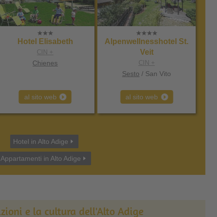
Hotel Elisabeth
Alpenwellnesshotel St.
Veit
CIN +
Chienes
CIN +
Sesto
/ San Vito
al sito web
al sito web
Hotel in Alto Adige
Appartamenti in Alto Adige
izioni e la cultura dell'Alto Adige