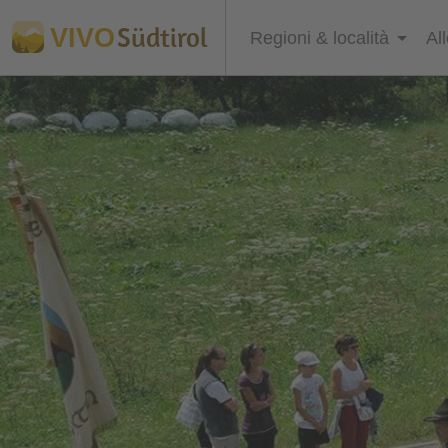
Südtirol
VIVO
Regioni & località
Al