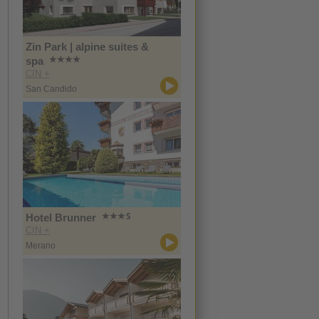
Zin Park | alpine suites &
spa
CIN +
San Candido
Hotel Brunner
CIN +
Merano