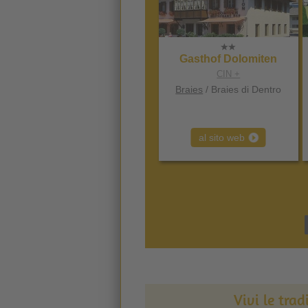
Gasthof Dolomiten
CIN +
Braies
/ Braies di Dentro
al sito web
Vivi le trad