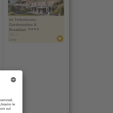
Im Tiefenbrunn -
Gardensuites &
Breakfast
CIN +
Lana