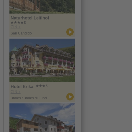
Naturhotel Leitlhof
CIN +
San Candido
Hotel Erika
CIN +
Braies / Braies di Fuori