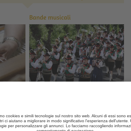
Bande musicali
stieri che
Quasi ogni paese ha una banda musicale. Il loro
ne regioni
vasto repertorio prevalentemente folcloristico
entusiasma grandi e piccoli spettatori ...
di più
Colorare le uova di Pasqua