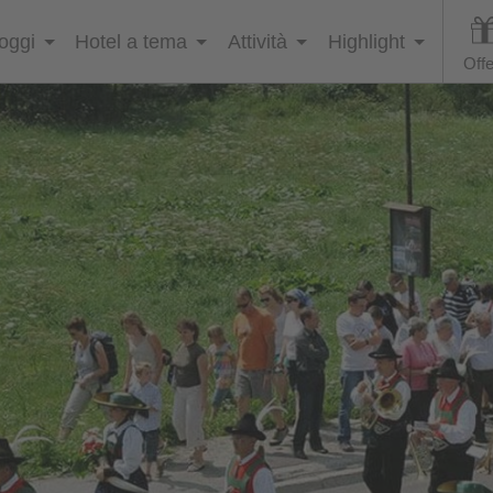
loggi
Hotel a tema
Attività
Highlight
Offe