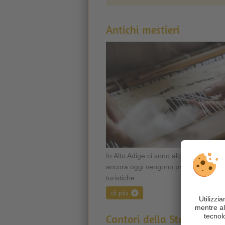
Antichi mestieri
In Alto Adige ci sono alcuni vecchi me
ancora oggi vengono praticati in alcu
turistiche ...
di più
Cantori della Stella