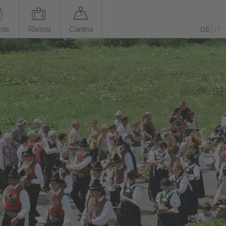
rte
Rivista
Cartina
DE
IT