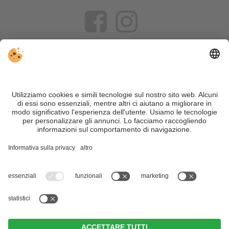
VIVOSüdtirol è il portale di viaggio per chi desidera vivere il
Trentino Alto Adige davvero – con consigli autentici, alloggi e
offerte su misura.
Nonostante il lavoro accurato e il costante aggiornamento dei
contenuti, si possono verificare errori. Non garantiamo la
correttezza e la completezza di tutte le informazioni. Per
motivi di sicurezza, si prega di verificare chiedendo
direttamente sul posto all'organizzatore.
Sitemap
|
Editoria
&
Direttiva privacy
|
Impostazioni cookie individuali
| Part. IVA IT02365710215