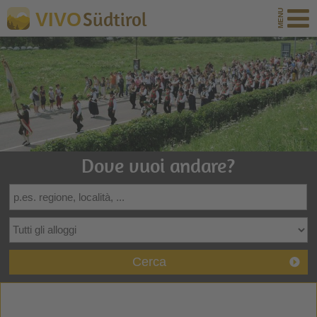
Südtirol
VIVO
Dove vuoi andare?
Cerca