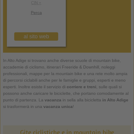
CIN +
Perca
al sito web
In Alto Adige si trovano anche diverse scuole di mountain bike,
accademie di ciclismo, itinerari Freeride & Downhill, noleggi
professionali, mappe per la mountain bike e una rete molto ampia
di percorsi ciclabili anche per le famiglie e gruppi, esperti e meno
esperti. Inoltre esiste il servizio di
corriere e treni
, sulle quali si
possono anche caricare le biciclette, che portano comodamente al
punto di partenza. La
vacanza
in sella alla bicicletta
in
Alto Adige
si trasformerà in una
vacanza unica
!
Gite ciclistiche e in mountain bike