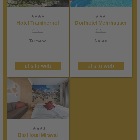
Hotel Traminerhof
Dorfhotel Mehrhauser
CIN +
CIN +
Termeno
Nalles
al sito web
al sito web
Bio Hotel Miraval