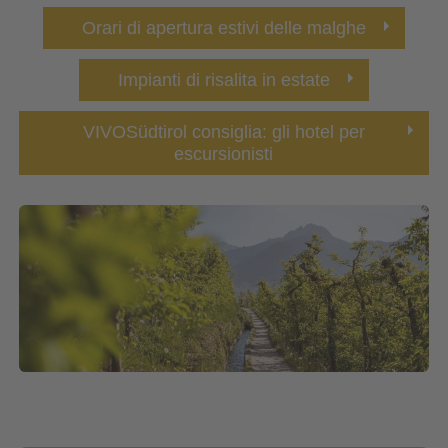
Orari di apertura estivi delle malghe
Impianti di risalita in estate
VIVOSüdtirol consiglia: gli hotel per
escursionisti