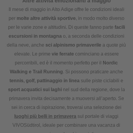
Altre attività emozionanti a maggio
Il mese di maggio in Alto Adige offre le condizioni ideali
per
molte altre attività sportive
, in modo molto diverso
per le varie zone e altitudini. Di queste fanno parte
facili
escursioni in montagna
o, a seconda delle condizioni
della neve, anche
sci alpinismo primaverile
a quote più
elevate. Le prime
vie ferrate
cominciano a essere
percorribili, ed è il momento perfetto per il
Nordic
Walking e Trail Running
. Si possono praticare anche
tennis, golf, pattinaggio in linea
sulle piste ciclabili e
sport acquatici sui laghi
nel sud della regione, dove la
primavera invita decisamente a muoversi all’aperto. Se
sei in cerca di ispirazione, troverai una selezione dei
luoghi più belli in primavera
sul portale di viaggi
VIVOSüdtirol, ideale per combinare una vacanza di