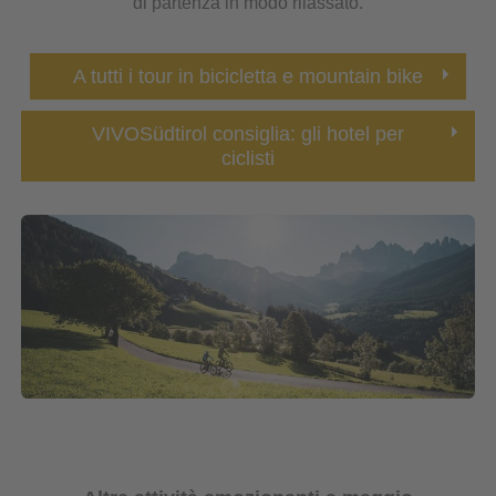
di partenza in modo rilassato.
A tutti i tour in bicicletta e mountain bike
VIVOSüdtirol consiglia: gli hotel per
ciclisti