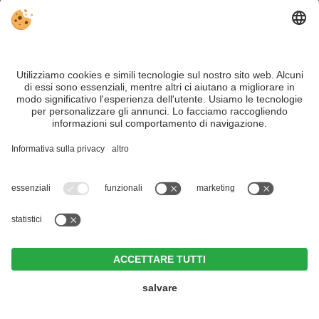
Maggio segna il passaggio dalla primavera all’inizio
dell’estate in Alto Adige, con notevoli differenze a
seconda della regione. Nelle
Dolomiti
, il clima è spesso
ancora alpino: le temperature possono essere fresche e
potrebbe esserci ancora neve alle quote più alte, con un
meteo variabile. Le giornate di sole si alternano a
mattinate fresche.
Nelle valli e nelle regioni più
meridionali
intorno a Bressanone, Bolzano, Merano e
lungo la Strada del Vino dell’Alto Adige, invece, il clima è
già decisamente più mite. Qui le giornate di sole più
lunghe e le temperature gradevoli offrono le condizioni
ideali per fare escursioni, andare in bicicletta e godersi la
vita all’aria aperta. Nel complesso, maggio è un mese
Zin Park | alpine suites & spa
piacevolmente vario, con temperature fresche in
CIN +
montagna e il caldo primaverile nelle valli.