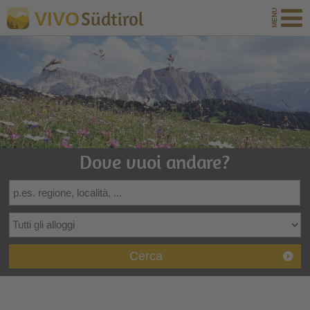
Südtirol
VIVO
Dove vuoi andare?
Cerca