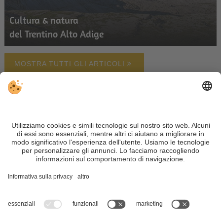
Cultura & natura
del Trentino Alto Adige
MOSTRA TUTTI GLI ARTICOLI
Alloggi
Meteo
Webcam
Newsletter