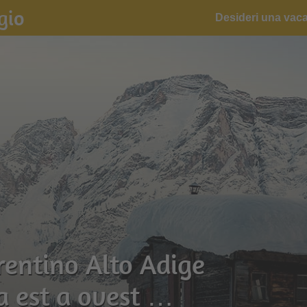
gio
Desideri una vac
Trentino Alto Adige
da est a ovest …