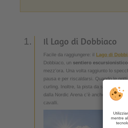
Il Lago di Dobbiaco
Facile da raggiungere: il
Lago di Dobb
Dobbiaco, un
sentiero escursionistic
mezz’ora. Una volta raggiunto lo specch
pausa e per riscaldarsi. Quando le notti
curling. Inoltre, la pista da sci di fond
dalla Nordic Arena c’è anche la possibilit
cavalli.