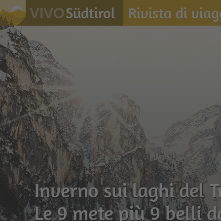
Südtirol
Rivista di viag
VIVO
Inverno sui laghi del 
Le 9 mete più 9 belli 