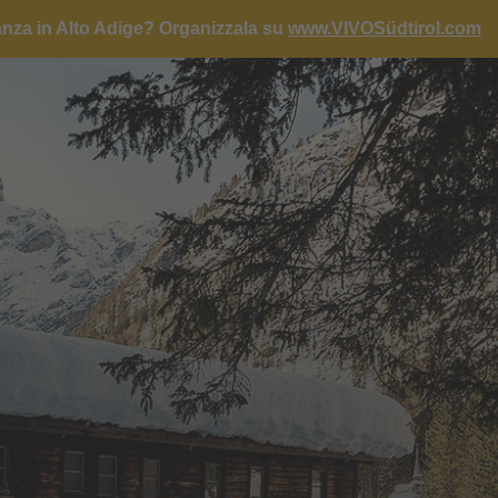
anza in Alto Adige?
Organizzala su
www.VIVOSüdtirol.com