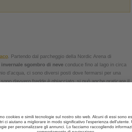
iaco
. Partendo dal parcheggio della Nordic Arena di
o invernale sgombro di neve
conduce fino al lago in circa
io d’acqua, ci sono diversi posti dove fermarsi per una
 sono davvero fredde è ghiacciato, si può anche praticare il
o verso Cortina passa proprio davanti al lago. E non solo:
à di fare una gita fino al lago su una slitta trainata da