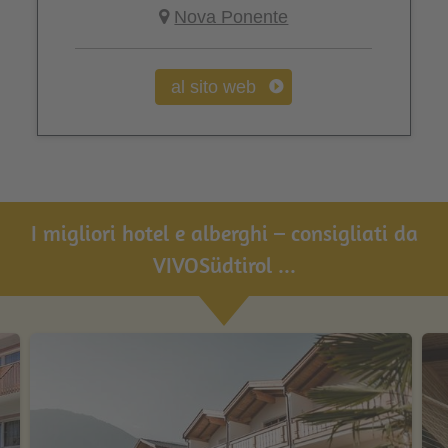
Nova Ponente
al sito web
I migliori hotel e alberghi – consigliati da
VIVOSüdtirol ...