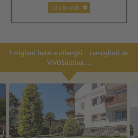
al sito web
I migliori hotel e alberghi – consigliati da
VIVOSüdtirol ...