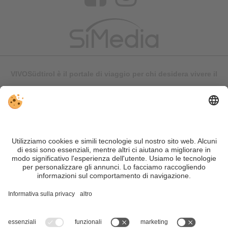
VIVOSüdtirol è il portale di viaggio per chi desidera vivere il
Trentino Alto Adige davvero – con consigli autentici, alloggi e
offerte su misura.
Nonostante il lavoro accurato e il costante aggiornamento dei
contenuti, si possono verificare errori. Non garantiamo la
correttezza e la completezza di tutte le informazioni. Per
motivi di sicurezza, si prega di verificare chiedendo
direttamente sul posto all'organizzatore.
Sitemap
|
Editoria
&
Direttiva privacy
|
Impostazioni cookie individuali